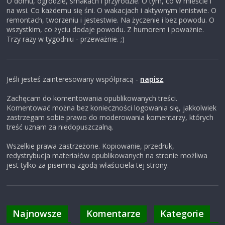
O domu, ogrodzie, smakach i przyrodzie. O tym, co w mieście i
na wsi. Co każdemu się śni. O wakacjach i aktywnym lenistwie. O
i
remontach, tworzeniu i jestestwie. Na życzenie i bez powodu. O
wszystkim, co życiu dodaje powodu. Z humorem i poważnie.
Trzy razy w tygodniu - przeważnie. ;)
,
b
Jeśli jesteś zainteresowany współpracą -
napisz
.
l
Zachęcam do komentowania opublikowanych treści.
Komentować można bez konieczności logowania się, jakkolwiek
zastrzegam sobie prawo do moderowania komentarzy, których
o
treść uznam za niedopuszczalną.
Wszelkie prawa zastrzeżone. Kopiowanie, przedruk,
g
redystrybucja materiałów opublikowanych na stronie możliwa
jest tylko za pisemną zgodą właściciela tej strony.
c
z
Najnowsze
Komentarze
Kategorie