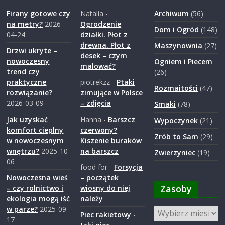
a
Firany gotowe czy
Natalia
-
Archiwum
(56)
na metry?
2026-
Ogrodzenie
Dom i Ogród
(148)
04-24
działki. Płot z
r
drewna. Płot z
Maszynownia
(27)
Drzwi ukryte –
desek – czym
nowoczesny
Ogniem i Piecem
o
malować?
trend czy
(26)
praktyczne
piotrekzz
-
Ptaki
Rozmaitości
(47)
d
rozwiązanie?
zimujące w Polsce
2026-03-09
– zdjęcia
Smaki
(78)
z
Jak uzyskać
Hanna
-
Barszcz
Wypoczynek
(21)
komfort cieplny
czerwony?
Zrób to Sam
(29)
w nowoczesnym
Kiszenie buraków
i
wnętrzu?
2025-10-
na barszcz
Zwierzyniec
(19)
06
food for
-
Forsycja
e
Nowoczesna wieś
– początek
Zasoby
– czy rolnictwo i
wiosny do niej
ekologia mogą iść
należy
j
w parze?
2025-09-
Zasoby
Piec rakietowy
-
17