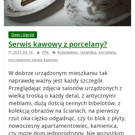
i
e
j
Dom i Ogród
Serwis kawowy z porcelany?
s
,
,
,
2021-09-16
PPK
Bolesławiec
ceramika
porcelana
porcelanowy serwis kawowy
k
W dobrze urządzonym mieszkaniu tak
i
naprawdę ważny jest każdy szczegół.
Przeglądając zdjęcia salonów urządzonych z
wielką troską o każdy detal, z antycznymi
,
meblami, dużą ilością cennych bibelotów, z
kolekcją obrazów na ścianach, na pierwszy
b
rzut oka ciężko odgadnąć, czy to blok z płyty,
nowoczesny apartamentowiec, kamienica,
l
czy może dom jednorodzinny. Nie wszystkim