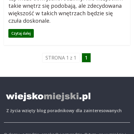
takie wnętrz się podobają, ale zdecydowana
o
większość w takich wnętrzach będzie się
czuła doskonale.
g
Czytaj dalej
m
STRONA 1 z 1
1
i
e
j
s
Z życia wzięty blog poradnikowy dla zainteresowanych
k