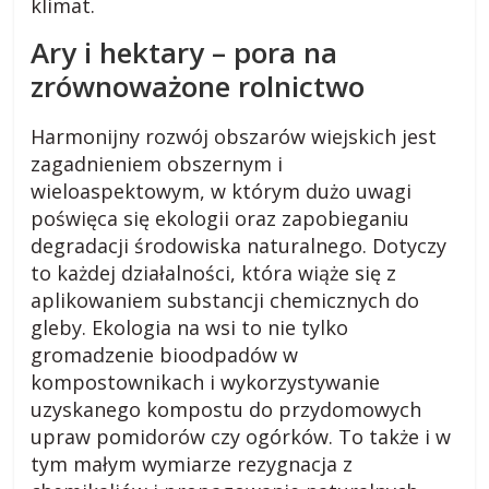
k
klimat.
Ary i hektary – pora na
i
zrównoważone rolnictwo
.
Harmonijny rozwój obszarów wiejskich jest
zagadnieniem obszernym i
p
wieloaspektowym, w którym dużo uwagi
poświęca się ekologii oraz zapobieganiu
l
degradacji środowiska naturalnego. Dotyczy
to każdej działalności, która wiąże się z
R
aplikowaniem substancji chemicznych do
a
gleby. Ekologia na wsi to nie tylko
d
gromadzenie bioodpadów w
y
kompostownikach i wykorzystywanie
,
uzyskanego kompostu do przydomowych
p
upraw pomidorów czy ogórków. To także i w
o
tym małym wymiarze rezygnacja z
r