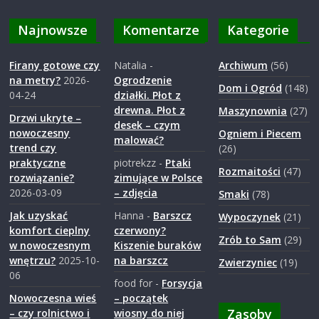
Najnowsze
Komentarze
Kategorie
Firany gotowe czy
Natalia
-
Archiwum
(56)
na metry?
2026-
Ogrodzenie
Dom i Ogród
(148)
04-24
działki. Płot z
drewna. Płot z
Maszynownia
(27)
Drzwi ukryte –
desek – czym
nowoczesny
Ogniem i Piecem
malować?
trend czy
(26)
praktyczne
piotrekzz
-
Ptaki
Rozmaitości
(47)
rozwiązanie?
zimujące w Polsce
2026-03-09
– zdjęcia
Smaki
(78)
Jak uzyskać
Hanna
-
Barszcz
Wypoczynek
(21)
komfort cieplny
czerwony?
Zrób to Sam
(29)
w nowoczesnym
Kiszenie buraków
wnętrzu?
2025-10-
na barszcz
Zwierzyniec
(19)
06
food for
-
Forsycja
Nowoczesna wieś
– początek
Zasoby
– czy rolnictwo i
wiosny do niej