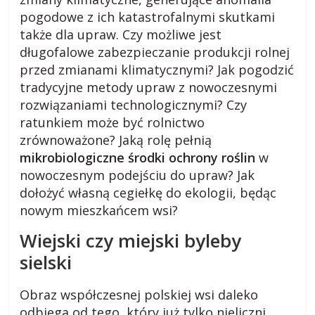
pogodowe z ich katastrofalnymi skutkami
o
także dla upraw. Czy możliwe jest
długofalowe zabezpieczanie produkcji rolnej
g
przed zmianami klimatycznymi? Jak pogodzić
tradycyjne metody upraw z nowoczesnymi
m
rozwiązaniami technologicznymi? Czy
ratunkiem może być rolnictwo
zrównoważone? Jaką rolę pełnią
i
mikrobiologiczne środki ochrony roślin
w
nowoczesnym podejściu do upraw? Jak
e
dołożyć własną cegiełkę do ekologii, będąc
nowym mieszkańcem wsi?
j
Wiejski czy miejski byleby
s
sielski
Obraz współczesnej polskiej wsi daleko
k
odbiega od tego, który już tylko nieliczni