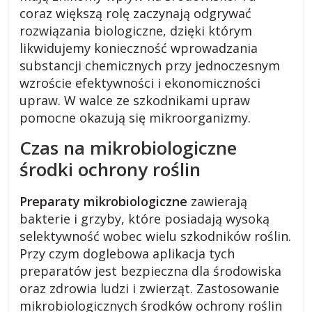
i
coraz większą rolę zaczynają odgrywać
e
rozwiązania biologiczne, dzięki którym
,
likwidujemy konieczność wprowadzania
c
substancji chemicznych przy jednoczesnym
i
wzroście efektywności i ekonomiczności
e
upraw. W walce ze szkodnikami upraw
k
pomocne okazują się mikroorganizmy.
a
w
Czas na mikrobiologiczne
o
środki ochrony roślin
s
t
Preparaty mikrobiologiczne
zawierają
k
bakterie i grzyby, które posiadają wysoką
i
.
selektywność wobec wielu szkodników roślin.
Przy czym doglebowa aplikacja tych
preparatów jest bezpieczna dla środowiska
oraz zdrowia ludzi i zwierząt. Zastosowanie
mikrobiologicznych środków ochrony roślin