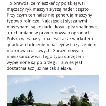
To prawda, że mieszkańcy polskiej wsi
a
męczący ryk maszyn słyszą nader często.
Przy czym ten hałas nie generują maszyny
r
typowo rolnicze. Najczęściej słyszanymi
maszynami są kosiarki, kosy i piły spalinowe,
o
uruchamiane w przydomowych ogrodach.
Polska wieś nasycona jest także warkotem
d
quadów, dudnieniem harleyów i bzyczeniem
motorów crossowych. Garaże nowych
mieszkańców wsi tego typu sprzętem
z
wypełnione są po brzegi. Ta wieś jest
dostatnia acz już nie tak sielska.
i
e
j