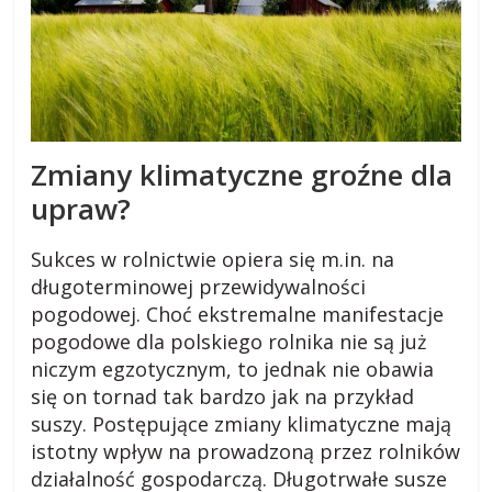
s
k
i
Zmiany klimatyczne groźne dla
.
upraw?
w
Sukces w rolnictwie opiera się m.in. na
długoterminowej przewidywalności
i
pogodowej. Choć ekstremalne manifestacje
pogodowe dla polskiego rolnika nie są już
niczym egzotycznym, to jednak nie obawia
e
się on tornad tak bardzo jak na przykład
suszy. Postępujące zmiany klimatyczne mają
j
istotny wpływ na prowadzoną przez rolników
działalność gospodarczą. Długotrwałe susze