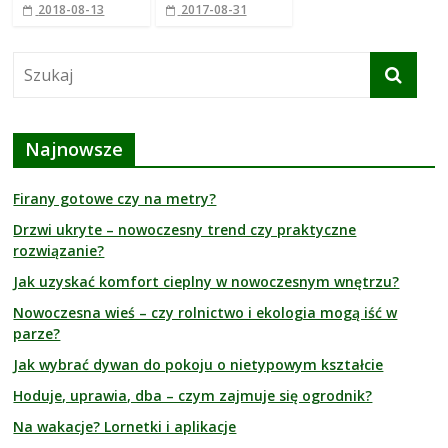
2018-08-13
2017-08-31
Najnowsze
Firany gotowe czy na metry?
Drzwi ukryte – nowoczesny trend czy praktyczne
rozwiązanie?
Jak uzyskać komfort cieplny w nowoczesnym wnętrzu?
Nowoczesna wieś – czy rolnictwo i ekologia mogą iść w
parze?
Jak wybrać dywan do pokoju o nietypowym kształcie
Hoduje, uprawia, dba – czym zajmuje się ogrodnik?
Na wakacje? Lornetki i aplikacje