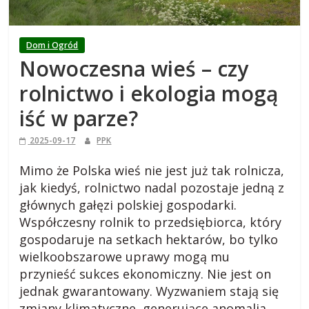
i
e
Dom i Ogród
Nowoczesna wieś – czy
j
rolnictwo i ekologia mogą
s
iść w parze?
2025-09-17
PPK
k
Mimo że Polska wieś nie jest już tak rolnicza,
i
jak kiedyś, rolnictwo nadal pozostaje jedną z
głównych gałęzi polskiej gospodarki.
,
Współczesny rolnik to przedsiębiorca, który
gospodaruje na setkach hektarów, bo tylko
wielkoobszarowe uprawy mogą mu
b
przynieść sukces ekonomiczny. Nie jest on
jednak gwarantowany. Wyzwaniem stają się
l
zmiany klimatyczne, generujące anomalia