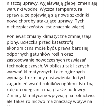
s
niszczą uprawy, wyjaławiają glebę, zmieniają
warunki wodne. Wyższa temperatura
k
sprawia, że pojawiają się nowe szkodniki i
nowe choroby atakujące uprawy. Tych
o
niebezpieczeństw jest znacznie więcej.
Ponieważ zmiany klimatyczne zmniejszają
m
plony, ucieczką przed katastrofą
ekonomiczną może być uprawa bardziej
i
odpornych gatunków roślin oraz
zastosowanie nowoczesnych rozwiązań
e
technologicznych. W obliczu tak licznych
wyzwań klimatycznych i ekologicznych
wymaga to zmiany nastawienia do tych
j
zagadnień wśród rolników ogółem. Istotną
rolę do odegrania mają także hodowcy.
s
Zmiany klimatyczne wpływają na rolnictwo,
ale także rolnictwo ma znaczący wpływ na