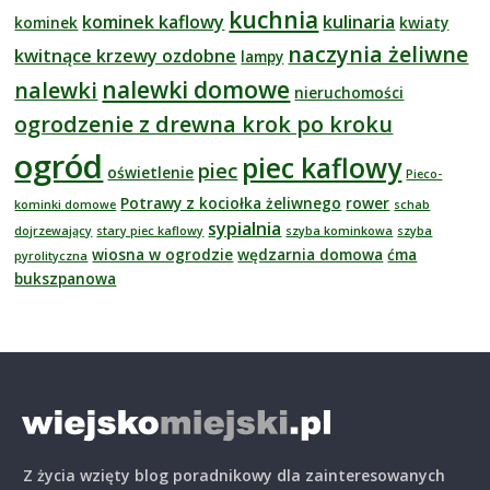
kuchnia
kominek kaflowy
kulinaria
kominek
kwiaty
naczynia żeliwne
kwitnące krzewy ozdobne
lampy
nalewki domowe
nalewki
nieruchomości
ogrodzenie z drewna krok po kroku
ogród
piec kaflowy
piec
oświetlenie
Pieco-
Potrawy z kociołka żeliwnego
rower
kominki domowe
schab
sypialnia
dojrzewający
stary piec kaflowy
szyba kominkowa
szyba
wiosna w ogrodzie
wędzarnia domowa
ćma
pyrolityczna
bukszpanowa
Z życia wzięty blog poradnikowy dla zainteresowanych