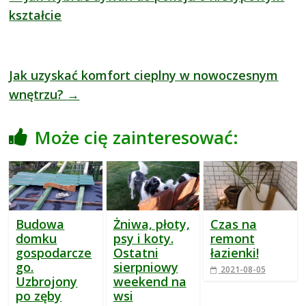
kształcie
Jak uzyskać komfort cieplny w nowoczesnym
wnętrzu?
→
Może cię zainteresować:
Budowa
Żniwa, płoty,
Czas na
domku
psy i koty.
remont
gospodarcze
Ostatni
łazienki!
go.
sierpniowy
2021-08-05
Uzbrojony
weekend na
po zęby
wsi