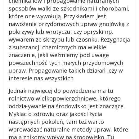
chemikaliów i propagowanie naturalnych
a
sposobów walki ze szkodnikami i chorobami,
d
które one wywołują. Przykładem jest
n
nawożenie przydomowych upraw gnojówką z
y
pokrzywy lub wrotyczu, czy opryski np.
,
wywarem ze skrzypu lub czosnku. Rezygnacja
p
z substancji chemicznych ma wielkie
r
znaczenie, jeśli weźmiemy pod uwagę
z
powszechność tych małych przydomowych
e
upraw. Propagowanie takich działań leży w
p
interesie nas wszystkich.
i
s
Jednak najwięcej do powiedzenia ma tu
y
rolnictwo wielkopowierzchniowe, którego
,
oddziaływanie na środowisko jest znaczące.
o
Myśląc o zdrowiu oraz jakości życia
p
następnych pokoleń, tam też warto
i
wprowadzać naturalne metody upraw, które
n
mają znikomy wpływ na środowisko. Tu