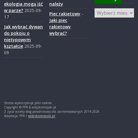
ekologia mogą iść
należy
w parze?
2025-09-
Zasoby
Piec rakietowy
-
17
Jaki piec
Jak wybrać dywan
rakietowy
do pokoju o
wybrać?
nietypowym
kształcie
2025-09-
09
Strona wykorzystuje pliki cookies
Copyright © PPK & wiejskomiejski.pl
Z zycia wziety blog poradnikowy dla zainteresowanych 2014-2026
Adaptacja: PPK /
wiejskomiejski.pl