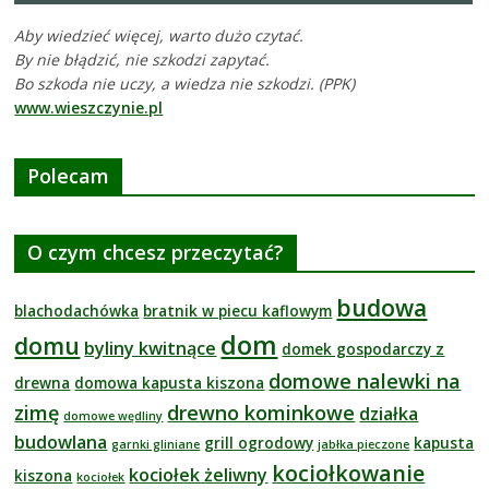
Aby wiedzieć więcej, warto dużo czytać.
By nie błądzić, nie szkodzi zapytać.
Bo szkoda nie uczy, a wiedza nie szkodzi. (PPK)
www.wieszczynie.pl
Polecam
O czym chcesz przeczytać?
budowa
blachodachówka
bratnik w piecu kaflowym
dom
domu
byliny kwitnące
domek gospodarczy z
domowe nalewki na
drewna
domowa kapusta kiszona
zimę
drewno kominkowe
działka
domowe wędliny
budowlana
grill ogrodowy
kapusta
garnki gliniane
jabłka pieczone
kociołkowanie
kociołek żeliwny
kiszona
kociołek