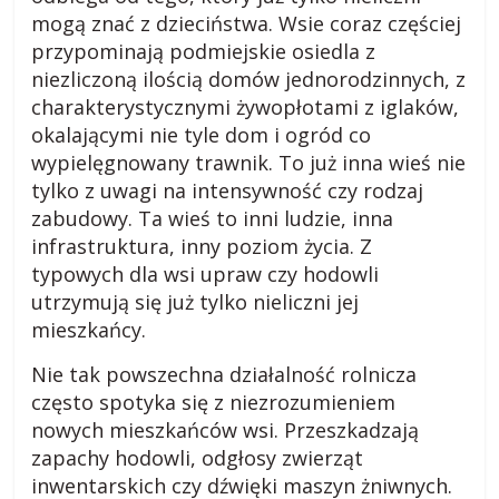
mogą znać z dzieciństwa. Wsie coraz częściej
i
przypominają podmiejskie osiedla z
niezliczoną ilością domów jednorodzinnych, z
,
charakterystycznymi żywopłotami z iglaków,
okalającymi nie tyle dom i ogród co
b
wypielęgnowany trawnik. To już inna wieś nie
tylko z uwagi na intensywność czy rodzaj
l
zabudowy. Ta wieś to inni ludzie, inna
infrastruktura, inny poziom życia. Z
typowych dla wsi upraw czy hodowli
o
utrzymują się już tylko nieliczni jej
mieszkańcy.
g
Nie tak powszechna działalność rolnicza
c
często spotyka się z niezrozumieniem
nowych mieszkańców wsi. Przeszkadzają
zapachy hodowli, odgłosy zwierząt
z
inwentarskich czy dźwięki maszyn żniwnych.