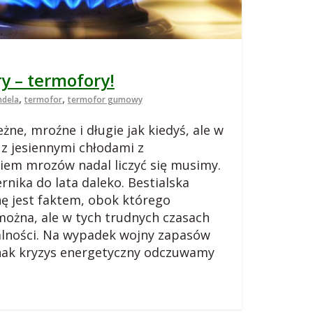
 – termofory!
,
,
ndela
termofor
termofor gumowy
eżne, mroźne i długie jak kiedyś, ale w
 z jesiennymi chłodami z
iem mrozów nadal liczyć się musimy.
nika do lata daleko. Bestialska
nę jest faktem, obok którego
można, ale w tych trudnych czasach
alności. Na wypadek wojny zapasów
dnak kryzys energetyczny odczuwamy