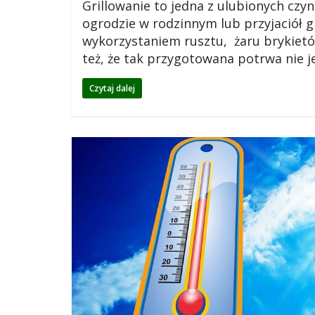
g
Grillowanie to jedna z ulubionych czy
ogrodzie w rodzinnym lub przyjaciół g
m
wykorzystaniem rusztu, żaru brykietó
też, że tak przygotowana potrwa nie j
i
Czytaj dalej
e
j
s
k
i