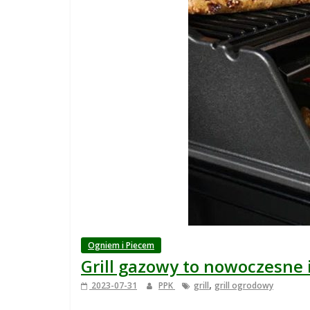
j
s
k
i
,
b
l
Ogniem i Piecem
Grill gazowy to nowoczesne 
o
,
2023-07-31
PPK
grill
grill ogrodowy