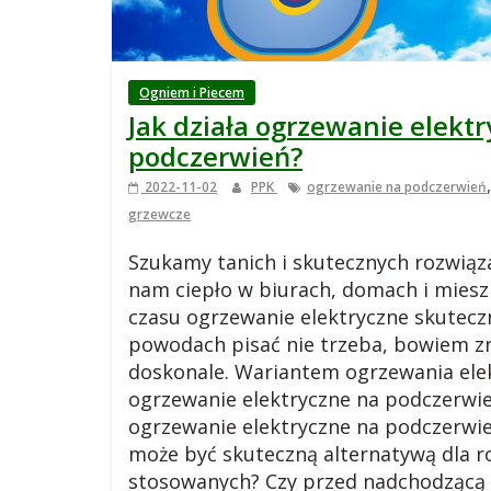
,
b
Ogniem i Piecem
l
Jak działa ogrzewanie elekt
podczerwień?
o
2022-11-02
PPK
ogrzewanie na podczerwień
grzewcze
g
Szukamy tanich i skutecznych rozwiąz
c
nam ciepło w biurach, domach i mies
czasu ogrzewanie elektryczne skutecz
powodach pisać nie trzeba, bowiem z
z
doskonale. Wariantem ogrzewania ele
ogrzewanie elektryczne na podczerwień
a
ogrzewanie elektryczne na podczerwie
może być skuteczną alternatywą dla 
r
stosowanych? Czy przed nadchodzącą