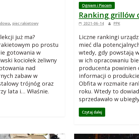
Ogniem i Piecem
Ranking grillów
,
odowa
piec rakietowy
2021-06-14
PPK
lekcji już ma?
Liczne rankingi urząd
u rakietowym po prostu
mieć dla potencjalnyc
ie gotowania w
wtedy, gdy powstają w
wski kociołek żeliwny
w ich opracowaniu bie
gotowania nad
producenta powinien o
arnych zabaw w
informacji o produkci
stalowy trójnóg oraz
Obfita w rozmaite ran
zy lata i… Właśnie.
roku. Wtedy to dowiadu
sprzedawało w ubiegł
Czytaj dalej