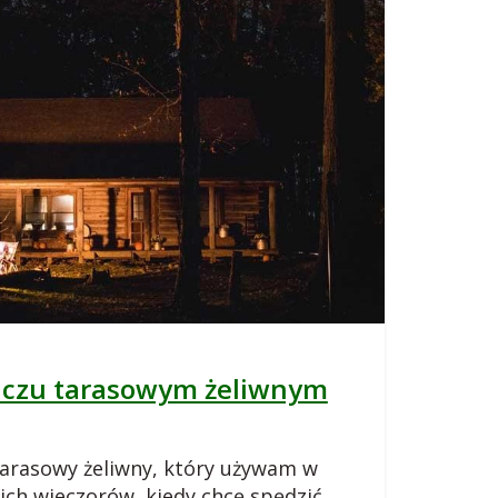
aczu tarasowym żeliwnym
arasowy żeliwny, który używam w
ich wieczorów, kiedy chcę spędzić