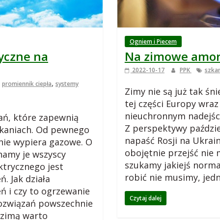
Ogniem i Piecem
ryczne na
Na zimowe amory
2022-10-17
PPK
szka
,
,
promiennik ciepła
systemy
Zimy nie są już tak śni
tej części Europy wraz
nieuchronnym nadejśc
ań, które zapewnią
Z perspektywy paździer
zkaniach. Od pewnego
napaść Rosji na Ukrai
nie wypiera gazowe. O
obojętnie przejść nie 
namy je wszyscy
szukamy jakiejś norm
ktrycznego jest
robić nie musimy, je
. Jak działa
ń i czy to ogrzewanie
Czytaj dalej
rozwiązań powszechnie
 zimą warto