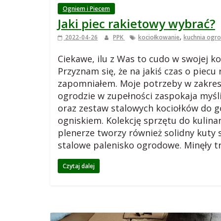
Ogniem i Piecem
i
Jaki piec rakietowy wybrać?
,
2022-04-26
PPK
kociołkowanie
kuchnia ogr
.
Ciekawe, ilu z Was to cudo w swojej ko
w
Przyznam się, że na jakiś czas o piec
zapomniałem. Moje potrzeby w zakres
i
ogrodzie w zupełności zaspokaja myśli
oraz zestaw stalowych kociołków do 
ogniskiem. Kolekcję sprzętu do kulin
e
plenerze tworzy również solidny kuty 
stalowe palenisko ogrodowe. Minęły tr
j
Czytaj dalej
s
k