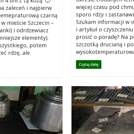
 4 dni z tą kozą. 🙂
więcej czasu pod chmur
a zaleceń i najpierw
sporo rdzy i zastanawi
otemepraturową czarną
Szukam informacji w in
 w mieście Szczecin –
i artykuł o czyszczeni
anki) i odrdzewiacz
prosić o poradę? Na p
mniejsze elementy).
szczotką drucianą i p
szystkiego, potem
wysokotemperaturow
ć rdzę, ale
Czytaj dalej