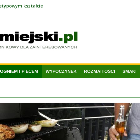
ietypowym kształcie
 czy praktyczne rozwiązanie?
nowoczesnym wnętrzu?
i ekologia mogą iść w parze?
OGNIEM I PIECEM
WYPOCZYNEK
ROZMAITOŚCI
SMAKI