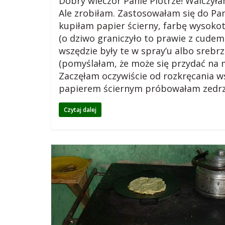
Dobry wieczór Panie Piotrze! Walczyłam
.
Ale zrobiłam. Zastosowałam się do Pan
kupiłam papier ścierny, farbę wysok
p
(o dziwo graniczyło to prawie z cudem
wszędzie były te w spray’u albo srebrz
l
(pomyślałam, że może się przydać na 
Zaczęłam oczywiście od rozkręcania w
papierem ściernym próbowałam zedrze
R
a
Czytaj dalej
d
y
,
p
o
r
a
d
n
y