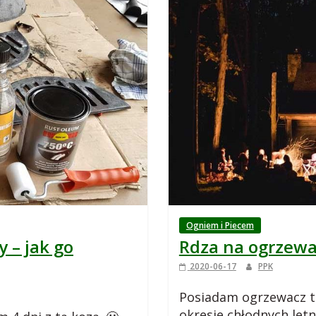
Ogniem i Piecem
 – jak go
Rdza na ogrzew
2020-06-17
PPK
Posiadam ogrzewacz t
okresie chłodnych letn