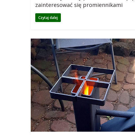
zainteresować się promiennikami
o
Czytaj dalej
d
z
i
e
j
s
k