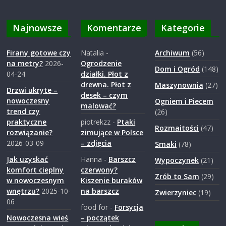
a
Najnowsze
Komentarze
Kategorie
r
Firany gotowe czy
Natalia
-
Archiwum
(56)
na metry?
2026-
Ogrodzenie
o
Dom i Ogród
(148)
04-24
działki. Płot z
drewna. Płot z
Maszynownia
(27)
Drzwi ukryte –
d
desek – czym
nowoczesny
Ogniem i Piecem
malować?
trend czy
(26)
z
praktyczne
piotrekzz
-
Ptaki
Rozmaitości
(47)
rozwiązanie?
zimujące w Polsce
2026-03-09
– zdjęcia
Smaki
(78)
i
Jak uzyskać
Hanna
-
Barszcz
Wypoczynek
(21)
komfort cieplny
czerwony?
e
Zrób to Sam
(29)
w nowoczesnym
Kiszenie buraków
wnętrzu?
2025-10-
na barszcz
Zwierzyniec
(19)
06
j
food for
-
Forsycja
Nowoczesna wieś
– początek