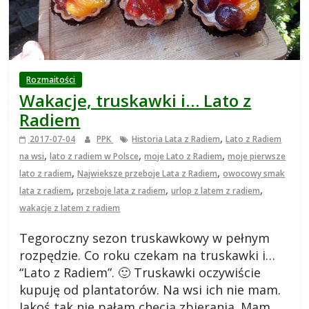
i
e
j
Rozmaitości
Wakacje, truskawki i… Lato z
s
Radiem
,
2017-07-04
PPK
Historia Lata z Radiem
Lato z Radiem
k
,
,
,
na wsi
lato z radiem w Polsce
moje Lato z Radiem
moje pierwsze
,
,
lato z radiem
Najwieksze przeboje Lata z Radiem
owocowy smak
i
,
,
,
lata z radiem
przeboje lata z radiem
urlop z latem z radiem
wakacje z latem z radiem
,
Tegoroczny sezon truskawkowy w pełnym
rozpędzie. Co roku czekam na truskawki i…
b
“Lato z Radiem”. 🙂 Truskawki oczywiście
kupuję od plantatorów. Na wsi ich nie mam.
l
Jakoś tak nie pałam chęcią zbierania. Mam