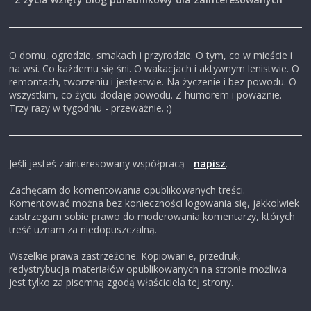
i
,
O domu, ogrodzie, smakach i przyrodzie. O tym, co w mieście i
na wsi. Co każdemu się śni. O wakacjach i aktywnym lenistwie. O
remontach, tworzeniu i jestestwie. Na życzenie i bez powodu. O
b
wszystkim, co życiu dodaje powodu. Z humorem i poważnie.
Trzy razy w tygodniu - przeważnie. ;)
l
Jeśli jesteś zainteresowany współpracą -
napisz
.
o
Zachęcam do komentowania opublikowanych treści.
Komentować można bez konieczności logowania się, jakkolwiek
g
zastrzegam sobie prawo do moderowania komentarzy, których
treść uznam za niedopuszczalną.
c
Wszelkie prawa zastrzeżone. Kopiowanie, przedruk,
redystrybucja materiałów opublikowanych na stronie możliwa
jest tylko za pisemną zgodą właściciela tej strony.
z