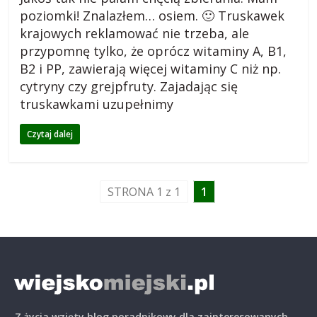
poziomki! Znalazłem… osiem. 🙂 Truskawek
o
krajowych reklamować nie trzeba, ale
przypomnę tylko, że oprócz witaminy A, B1,
g
B2 i PP, zawierają więcej witaminy C niż np.
cytryny czy grejpfruty. Zajadając się
m
truskawkami uzupełnimy
Czytaj dalej
i
e
STRONA 1 z 1
1
j
s
k
Z życia wzięty blog poradnikowy dla zainteresowanych