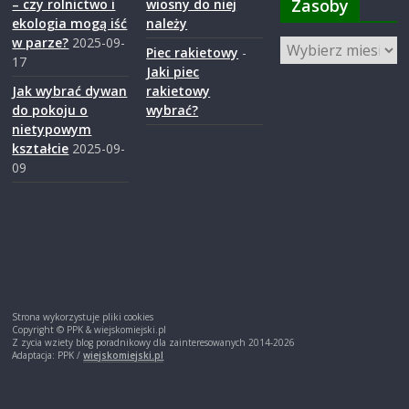
Zasoby
– czy rolnictwo i
wiosny do niej
s
ekologia mogą iść
należy
w parze?
2025-09-
Zasoby
Piec rakietowy
-
k
17
Jaki piec
Jak wybrać dywan
rakietowy
i
do pokoju o
wybrać?
nietypowym
kształcie
2025-09-
.
09
w
i
e
Strona wykorzystuje pliki cookies
Copyright © PPK & wiejskomiejski.pl
Z zycia wziety blog poradnikowy dla zainteresowanych 2014-2026
Adaptacja: PPK /
wiejskomiejski.pl
j