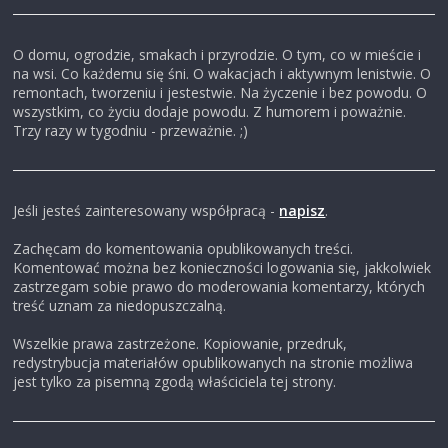
i
O domu, ogrodzie, smakach i przyrodzie. O tym, co w mieście i
na wsi. Co każdemu się śni. O wakacjach i aktywnym lenistwie. O
,
remontach, tworzeniu i jestestwie. Na życzenie i bez powodu. O
wszystkim, co życiu dodaje powodu. Z humorem i poważnie.
Trzy razy w tygodniu - przeważnie. ;)
b
l
Jeśli jesteś zainteresowany współpracą -
napisz
.
o
Zachęcam do komentowania opublikowanych treści.
Komentować można bez konieczności logowania się, jakkolwiek
zastrzegam sobie prawo do moderowania komentarzy, których
g
treść uznam za niedopuszczalną.
Wszelkie prawa zastrzeżone. Kopiowanie, przedruk,
c
redystrybucja materiałów opublikowanych na stronie możliwa
jest tylko za pisemną zgodą właściciela tej strony.
z