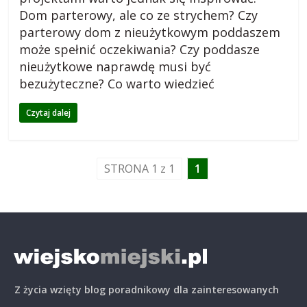
Dom parterowy, ale co ze strychem? Czy
o
parterowy dom z nieużytkowym poddaszem
może spełnić oczekiwania? Czy poddasze
g
nieużytkowe naprawdę musi być
bezużyteczne? Co warto wiedzieć
m
Czytaj dalej
i
STRONA 1 z 1
1
e
j
s
k
Z życia wzięty blog poradnikowy dla zainteresowanych