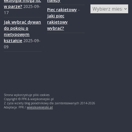
ekologia mogą iść
należy
s
w parze?
2025-09-
Zasoby
Piec rakietowy
-
17
Jaki piec
k
Jak wybrać dywan
rakietowy
do pokoju o
wybrać?
nietypowym
i
kształcie
2025-09-
09
.
w
i
Strona wykorzystuje pliki cookies
e
Copyright © PPK & wiejskomiejski.pl
Z zycia wziety blog poradnikowy dla zainteresowanych 2014-2026
Adaptacja: PPK /
wiejskomiejski.pl
j