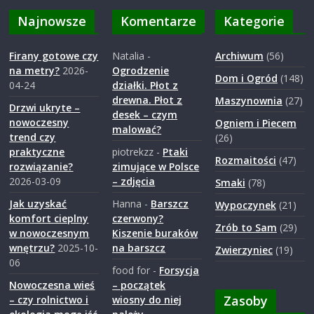
a
Najnowsze
Komentarze
Kategorie
r
Firany gotowe czy
Natalia
-
Archiwum
(56)
na metry?
2026-
Ogrodzenie
Dom i Ogród
(148)
04-24
działki. Płot z
o
drewna. Płot z
Maszynownia
(27)
Drzwi ukryte –
desek – czym
nowoczesny
Ogniem i Piecem
d
malować?
trend czy
(26)
praktyczne
piotrekzz
-
Ptaki
Rozmaitości
(47)
z
rozwiązanie?
zimujące w Polsce
2026-03-09
– zdjęcia
Smaki
(78)
Jak uzyskać
Hanna
-
Barszcz
i
Wypoczynek
(21)
komfort cieplny
czerwony?
Zrób to Sam
(29)
w nowoczesnym
Kiszenie buraków
e
wnętrzu?
2025-10-
na barszcz
Zwierzyniec
(19)
06
food for
-
Forsycja
j
Nowoczesna wieś
– początek
Zasoby
– czy rolnictwo i
wiosny do niej