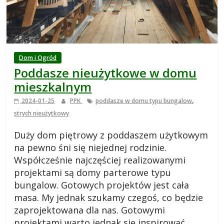
i
e
j
Dom i Ogród
Poddasze nieużytkowe w domu
s
mieszkalnym
,
2024-01-25
PPK
poddasze w domu typu bungalow
k
strych nieużytkowy
i
Duży dom piętrowy z poddaszem użytkowym
na pewno śni się niejednej rodzinie.
,
Współcześnie najczęściej realizowanymi
projektami są domy parterowe typu
bungalow. Gotowych projektów jest cała
b
masa. My jednak szukamy czegoś, co będzie
zaprojektowana dla nas. Gotowymi
l
projektami warto jednak się inspirować.