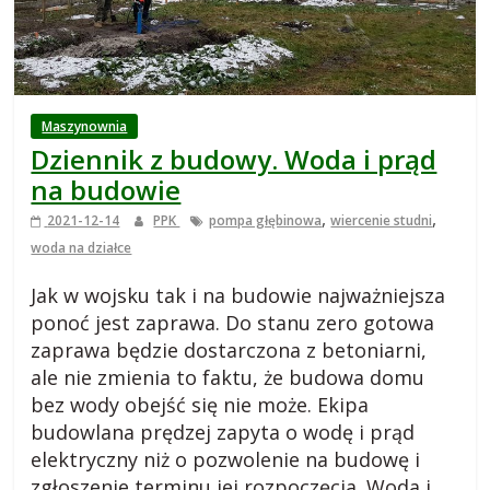
i
e
j
Maszynownia
Dziennik z budowy. Woda i prąd
s
na budowie
,
,
2021-12-14
PPK
pompa głębinowa
wiercenie studni
k
woda na działce
i
Jak w wojsku tak i na budowie najważniejsza
ponoć jest zaprawa. Do stanu zero gotowa
,
zaprawa będzie dostarczona z betoniarni,
ale nie zmienia to faktu, że budowa domu
bez wody obejść się nie może. Ekipa
b
budowlana prędzej zapyta o wodę i prąd
elektryczny niż o pozwolenie na budowę i
l
zgłoszenie terminu jej rozpoczęcia. Woda i