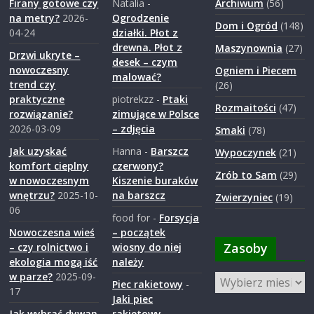
Firany gotowe czy
Natalia
-
Archiwum
(56)
a
na metry?
2026-
Ogrodzenie
Dom i Ogród
(148)
04-24
działki. Płot z
drewna. Płot z
Maszynownia
(27)
r
Drzwi ukryte –
desek – czym
nowoczesny
Ogniem i Piecem
malować?
trend czy
(26)
o
praktyczne
piotrekzz
-
Ptaki
Rozmaitości
(47)
rozwiązanie?
zimujące w Polsce
d
2026-03-09
– zdjęcia
Smaki
(78)
Jak uzyskać
Hanna
-
Barszcz
Wypoczynek
(21)
z
komfort cieplny
czerwony?
Zrób to Sam
(29)
w nowoczesnym
Kiszenie buraków
wnętrzu?
2025-10-
na barszcz
Zwierzyniec
(19)
i
06
food for
-
Forsycja
Nowoczesna wieś
– początek
e
Zasoby
– czy rolnictwo i
wiosny do niej
ekologia mogą iść
należy
w parze?
2025-09-
Zasoby
j
Piec rakietowy
-
17
Jaki piec
Jak wybrać dywan
rakietowy