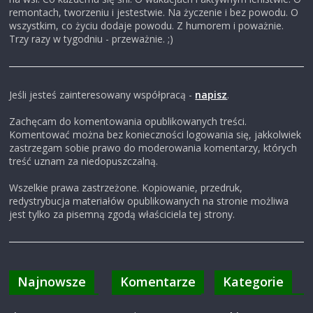
remontach, tworzeniu i jestestwie. Na życzenie i bez powodu. O
i
wszystkim, co życiu dodaje powodu. Z humorem i poważnie.
Trzy razy w tygodniu - przeważnie. ;)
,
b
Jeśli jesteś zainteresowany współpracą -
napisz
.
Zachęcam do komentowania opublikowanych treści.
l
Komentować można bez konieczności logowania się, jakkolwiek
zastrzegam sobie prawo do moderowania komentarzy, których
treść uznam za niedopuszczalną.
o
Wszelkie prawa zastrzeżone. Kopiowanie, przedruk,
redystrybucja materiałów opublikowanych na stronie możliwa
g
jest tylko za pisemną zgodą właściciela tej strony.
c
Najnowsze
Komentarze
Kategorie
z