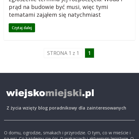
prąd na budowie być musi, więc tymi
o
tematami zająłem się natychmiast
g
Czytaj dalej
m
STRONA 1 z 1
1
i
e
j
Z życia wzięty blog poradnikowy dla zainteresowanych
s
k
O domu, ogrodzie, smakach i przyrodzie. O tym, co w mieście i
na wsi. Co każdemu się śni. O wakacjach i aktywnym lenistwie. O