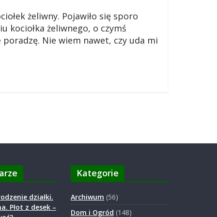
ołek żeliwny. Pojawiło się sporo
u kociołka żeliwnego, o czymś
e poradzę. Nie wiem nawet, czy uda mi
arze
Kategorie
odzenie działki.
Archiwum
(56)
a. Płot z desek –
Dom i Ogród
(148)