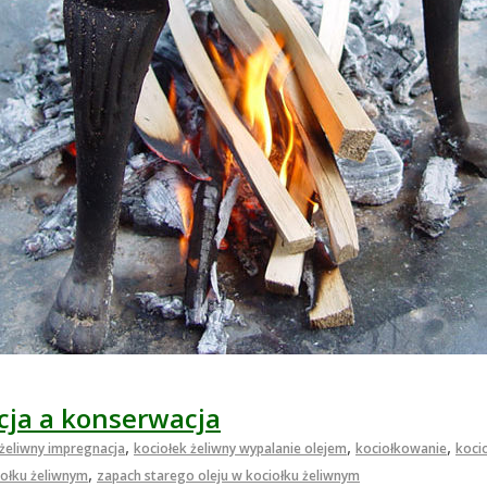
cja a konserwacja
,
,
,
 żeliwny impregnacja
kociołek żeliwny wypalanie olejem
kociołkowanie
koci
,
iołku żeliwnym
zapach starego oleju w kociołku żeliwnym