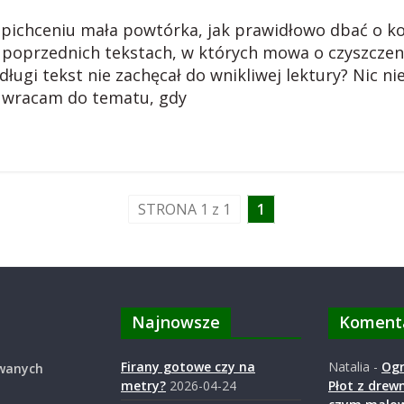
ichceniu mała powtórka, jak prawidłowo dbać o koci
poprzednich tekstach, w których mowa o czyszczeni
ugi tekst nie zachęcał do wnikliwej lektury? Nic ni
ie wracam do tematu, gdy
STRONA 1 z 1
1
Najnowsze
Koment
Firany gotowe czy na
Natalia
-
Ogr
owanych
metry?
2026-04-24
Płot z drewn