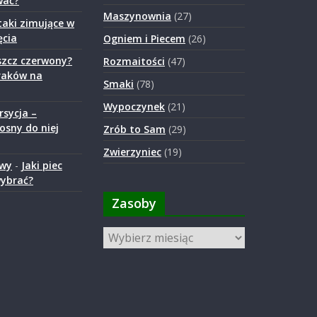
wać?
Maszynownia
(27)
taki zimujące w
ęcia
Ogniem i Piecem
(26)
szcz czerwony?
Rozmaitości
(47)
raków na
Smaki
(78)
Wypoczynek
(21)
rsycja –
osny do niej
Zrób to Sam
(29)
Zwierzyniec
(19)
owy
-
Jaki piec
wybrać?
Zasoby
Zasoby