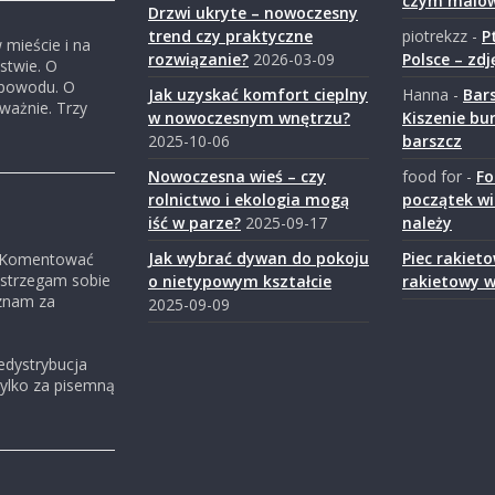
czym malo
Drzwi ukryte – nowoczesny
trend czy praktyczne
piotrekzz
-
P
 mieście i na
rozwiązanie?
2026-03-09
Polsce – zdj
stwie. O
z powodu. O
Jak uzyskać komfort cieplny
Hanna
-
Bar
ważnie. Trzy
w nowoczesnym wnętrzu?
Kiszenie bu
2025-10-06
barszcz
Nowoczesna wieś – czy
food for
-
Fo
rolnictwo i ekologia mogą
początek wi
iść w parze?
2025-09-17
należy
Jak wybrać dywan do pokoju
Piec rakiet
. Komentować
astrzegam sobie
o nietypowym kształcie
rakietowy 
znam za
2025-09-09
edystrybucja
tylko za pisemną