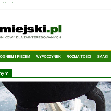
ietypowym kształcie
 czy praktyczne rozwiązanie?
nowoczesnym wnętrzu?
i ekologia mogą iść w parze?
OGNIEM I PIECEM
WYPOCZYNEK
ROZMAITOŚCI
SMAKI
wnym