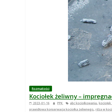
j
s
k
i
,
b
l
Rozmaitości
Kociołek żeliwny – impregna
o
,
2023-01-16
PPK
abc kociołkowania
kociołek
,
prawidłowa konserwacja kociołka żeliwnego
rdza w koc