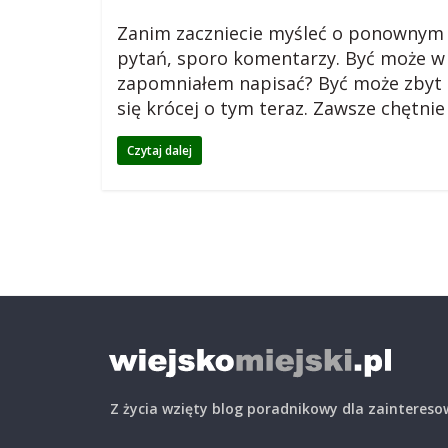
g
Zanim zaczniecie myśleć o ponownym p
m
pytań, sporo komentarzy. Być może w 
zapomniałem napisać? Być może zbyt dł
i
się krócej o tym teraz. Zawsze chętn
Czytaj dalej
e
j
s
k
i
Z życia wzięty blog poradnikowy dla zainteres