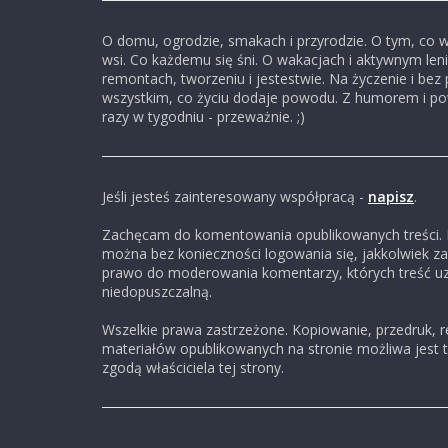
,
b
O domu, ogrodzie, smakach i przyrodzie. O tym, co w
wsi. Co każdemu się śni. O wakacjach i aktywnym leni
remontach, tworzeniu i jestestwie. Na życzenie i be
l
wszystkim, co życiu dodaje powodu. Z humorem i po
razy w tygodniu - przeważnie. ;)
o
Jeśli jesteś zainteresowany współpracą -
napisz
.
g
Zachęcam do komentowania opublikowanych treści
można bez konieczności logowania się, jakkolwiek z
c
prawo do moderowania komentarzy, których treść u
niedopuszczalną.
z
Wszelkie prawa zastrzeżone. Kopiowanie, przedruk, r
materiałów opublikowanych na stronie możliwa jest 
zgodą właściciela tej strony.
a
r