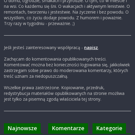
O domu, ogrodzie, smakach i przyrodzie. O tym, co w mieście i
na wsi. Co każdemu się śni. O wakacjach i aktywnym lenistwie. O
i
remontach, tworzeniu i jestestwie. Na życzenie i bez powodu. O
wszystkim, co życiu dodaje powodu. Z humorem i poważnie.
Trzy razy w tygodniu - przeważnie. ;)
,
b
Jeśli jesteś zainteresowany współpracą -
napisz
.
l
Zachęcam do komentowania opublikowanych treści.
Komentować można bez konieczności logowania się, jakkolwiek
zastrzegam sobie prawo do moderowania komentarzy, których
o
treść uznam za niedopuszczalną.
Wszelkie prawa zastrzeżone. Kopiowanie, przedruk,
g
redystrybucja materiałów opublikowanych na stronie możliwa
jest tylko za pisemną zgodą właściciela tej strony.
c
z
Najnowsze
Komentarze
Kategorie