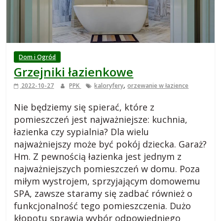
i
e
j
Dom i Ogród
Grzejniki łazienkowe
s
,
2022-10-27
PPK
kaloryfery
orzewanie w łazience
k
Nie będziemy się spierać, które z
pomieszczeń jest najważniejsze: kuchnia,
i
łazienka czy sypialnia? Dla wielu
najważniejszy może być pokój dziecka. Garaż?
Hm. Z pewnością łazienka jest jednym z
,
najważniejszych pomieszczeń w domu. Poza
miłym wystrojem, sprzyjającym domowemu
b
SPA, zawsze staramy się zadbać również o
funkcjonalność tego pomieszczenia. Dużo
l
kłopotu sprawia wybór odpowiedniego