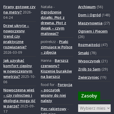
a
Firany gotowe czy
Natalia
-
Archiwum
(56)
na metry?
2026-
Ogrodzenie
Dom i Ogród
(148)
04-24
działki. Płot z
r
drewna. Płot z
Maszynownia
(27)
Drzwi ukryte –
desek – czym
nowoczesny
Ogniem i Piecem
o
malować?
trend czy
(26)
praktyczne
piotrekzz
-
Ptaki
Rozmaitości
(47)
d
rozwiązanie?
zimujące w Polsce
2026-03-09
– zdjęcia
Smaki
(78)
z
Jak uzyskać
Hanna
-
Barszcz
Wypoczynek
(21)
komfort cieplny
czerwony?
Zrób to Sam
(29)
w nowoczesnym
Kiszenie buraków
i
wnętrzu?
2025-10-
na barszcz
Zwierzyniec
(19)
06
food for
-
Forsycja
e
Nowoczesna wieś
– początek
Zasoby
– czy rolnictwo i
wiosny do niej
ekologia mogą iść
należy
j
w parze?
2025-09-
Zasoby
Piec rakietowy
-
17