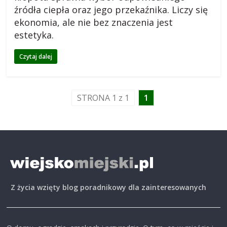
źródła ciepła oraz jego przekaźnika. Liczy się
o
ekonomia, ale nie bez znaczenia jest
estetyka.
g
Czytaj dalej
m
STRONA 1 z 1
1
i
e
j
s
Z życia wzięty blog poradnikowy dla zainteresowanych
k