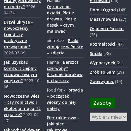
Firany gotowe czy
Natalia
-
Archiwum
(56)
a
na metry?
2026-
Ogrodzenie
Dom i Ogród
(148)
04-24
działki. Płot z
drewna. Płot z
Maszynownia
(27)
r
Drzwi ukryte –
desek – czym
nowoczesny
Ogniem i Piecem
malować?
trend czy
(26)
o
praktyczne
piotrekzz
-
Ptaki
Rozmaitości
(47)
rozwiązanie?
zimujące w Polsce
2026-03-09
– zdjęcia
d
Smaki
(78)
Jak uzyskać
Hanna
-
Barszcz
Wypoczynek
(21)
komfort cieplny
czerwony?
z
Zrób to Sam
(29)
w nowoczesnym
Kiszenie buraków
wnętrzu?
2025-10-
na barszcz
Zwierzyniec
(19)
i
06
food for
-
Forsycja
Nowoczesna wieś
– początek
e
Zasoby
– czy rolnictwo i
wiosny do niej
ekologia mogą iść
należy
w parze?
2025-09-
Zasoby
j
Piec rakietowy
-
17
Jaki piec
Jak wybrać dywan
rakietowy