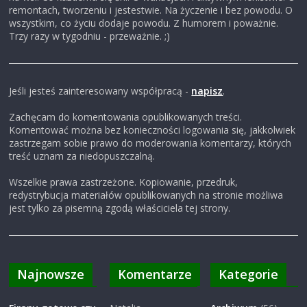
remontach, tworzeniu i jestestwie. Na życzenie i bez powodu. O
i
wszystkim, co życiu dodaje powodu. Z humorem i poważnie.
Trzy razy w tygodniu - przeważnie. ;)
,
Jeśli jesteś zainteresowany współpracą -
napisz
.
b
Zachęcam do komentowania opublikowanych treści.
l
Komentować można bez konieczności logowania się, jakkolwiek
zastrzegam sobie prawo do moderowania komentarzy, których
treść uznam za niedopuszczalną.
o
Wszelkie prawa zastrzeżone. Kopiowanie, przedruk,
redystrybucja materiałów opublikowanych na stronie możliwa
g
jest tylko za pisemną zgodą właściciela tej strony.
c
Najnowsze
Komentarze
Kategorie
z