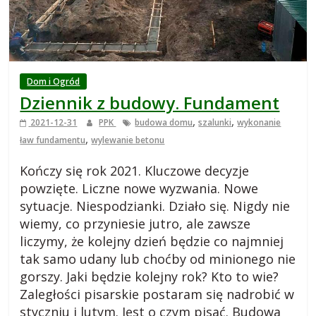
i
e
j
Dom i Ogród
Dziennik z budowy. Fundament
s
,
,
2021-12-31
PPK
budowa domu
szalunki
wykonanie
,
ław fundamentu
wylewanie betonu
k
Kończy się rok 2021. Kluczowe decyzje
i
powzięte. Liczne nowe wyzwania. Nowe
sytuacje. Niespodzianki. Działo się. Nigdy nie
wiemy, co przyniesie jutro, ale zawsze
,
liczymy, że kolejny dzień będzie co najmniej
tak samo udany lub choćby od minionego nie
b
gorszy. Jaki będzie kolejny rok? Kto to wie?
Zaległości pisarskie postaram się nadrobić w
l
styczniu i lutym. Jest o czym pisać. Budowa