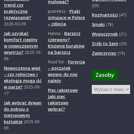
malować?
trend czy
(26)
praktyczne
piotrekzz
-
Ptaki
Rozmaitości
(47)
rozwiązanie?
zimujące w Polsce
2026-03-09
– zdjęcia
Smaki
(78)
Jak uzyskać
Hanna
-
Barszcz
Wypoczynek
(21)
komfort cieplny
czerwony?
Zrób to Sam
(29)
w nowoczesnym
Kiszenie buraków
wnętrzu?
2025-10-
na barszcz
Zwierzyniec
(19)
06
food for
-
Forsycja
Nowoczesna wieś
– początek
Zasoby
– czy rolnictwo i
wiosny do niej
ekologia mogą iść
należy
w parze?
2025-09-
Zasoby
Piec rakietowy
-
17
Jaki piec
Jak wybrać dywan
rakietowy
do pokoju o
wybrać?
nietypowym
kształcie
2025-09-
09