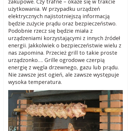
zakupowe. Czy trafne – okaże się w trakcie
i
użytkowania. W przypadku urządzeń
elektrycznych najistotniejszą informacją
będzie zużycie prądu oraz bezpieczeństwo.
,
Podobnie rzecz się będzie miała z
urządzeniami korzystającymi z innych źródeł
b
energii. Jakkolwiek o bezpieczeństwie wielu z
nas zapomina. Przecież grill to takie proste
l
urządzonko…. Grille ogrodowe czerpią
energię z węgla drzewnego, gazu lub prądu.
o
Nie zawsze jest ogień, ale zawsze występuje
wysoka temperatura.
g
c
z