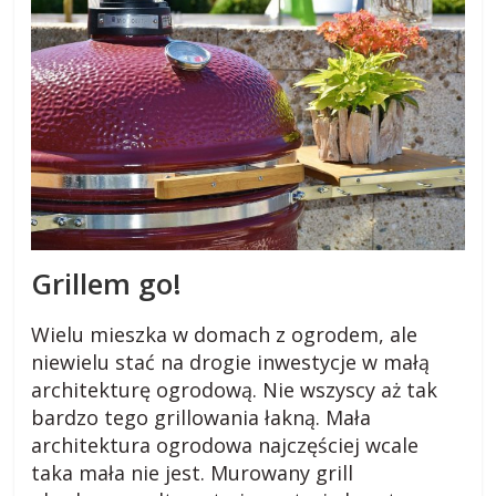
a
d
n
y
,
p
r
z
e
p
Grillem go!
i
s
Wielu mieszka w domach z ogrodem, ale
y
niewielu stać na drogie inwestycje w małą
,
architekturę ogrodową. Nie wszyscy aż tak
o
bardzo tego grillowania łakną. Mała
p
architektura ogrodowa najczęściej wcale
i
taka mała nie jest. Murowany grill
n