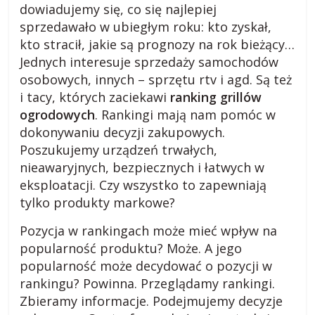
dowiadujemy się, co się najlepiej
o
sprzedawało w ubiegłym roku: kto zyskał,
kto stracił, jakie są prognozy na rok bieżący…
Jednych interesuje sprzedaży samochodów
g
osobowych, innych – sprzętu rtv i agd. Są też
i tacy, których zaciekawi
ranking grillów
m
ogrodowych
. Rankingi mają nam pomóc w
dokonywaniu decyzji zakupowych.
i
Poszukujemy urządzeń trwałych,
nieawaryjnych, bezpiecznych i łatwych w
e
eksploatacji. Czy wszystko to zapewniają
tylko produkty markowe?
j
Pozycja w rankingach może mieć wpływ na
popularność produktu? Może. A jego
s
popularność może decydować o pozycji w
rankingu? Powinna. Przeglądamy rankingi.
k
Zbieramy informacje. Podejmujemy decyzje