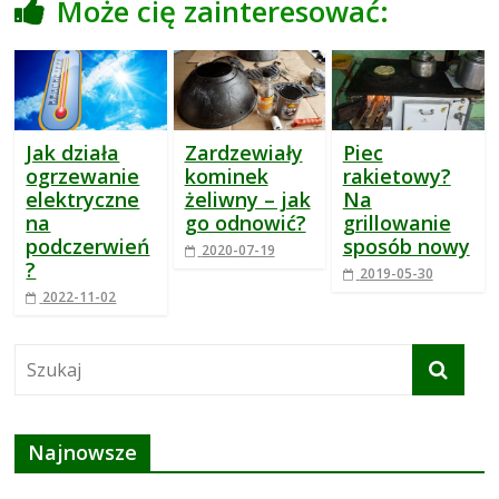
Może cię zainteresować:
Jak działa
Zardzewiały
Piec
ogrzewanie
kominek
rakietowy?
elektryczne
żeliwny – jak
Na
na
go odnowić?
grillowanie
podczerwień
sposób nowy
2020-07-19
?
2019-05-30
2022-11-02
Najnowsze