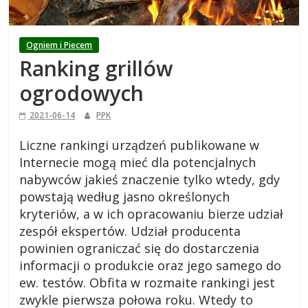
i
e
Ogniem i Piecem
Ranking grillów
j
ogrodowych
s
2021-06-14
PPK
k
Liczne rankingi urządzeń publikowane w
Internecie mogą mieć dla potencjalnych
nabywców jakieś znaczenie tylko wtedy, gdy
i
powstają według jasno określonych
kryteriów, a w ich opracowaniu bierze udział
,
zespół ekspertów. Udział producenta
powinien ograniczać się do dostarczenia
b
informacji o produkcie oraz jego samego do
ew. testów. Obfita w rozmaite rankingi jest
l
zwykle pierwsza połowa roku. Wtedy to