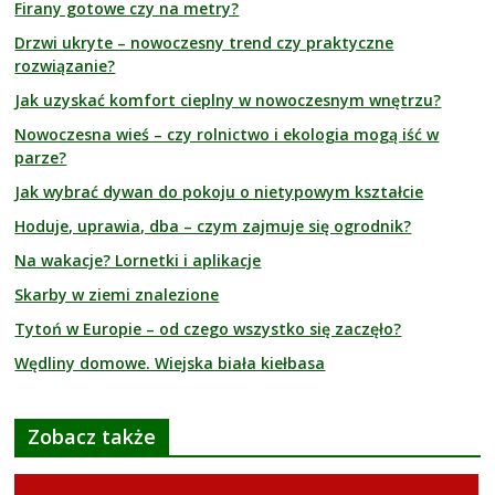
Firany gotowe czy na metry?
Drzwi ukryte – nowoczesny trend czy praktyczne
rozwiązanie?
Jak uzyskać komfort cieplny w nowoczesnym wnętrzu?
Nowoczesna wieś – czy rolnictwo i ekologia mogą iść w
parze?
Jak wybrać dywan do pokoju o nietypowym kształcie
Hoduje, uprawia, dba – czym zajmuje się ogrodnik?
Na wakacje? Lornetki i aplikacje
Skarby w ziemi znalezione
Tytoń w Europie – od czego wszystko się zaczęło?
Wędliny domowe. Wiejska biała kiełbasa
Zobacz także