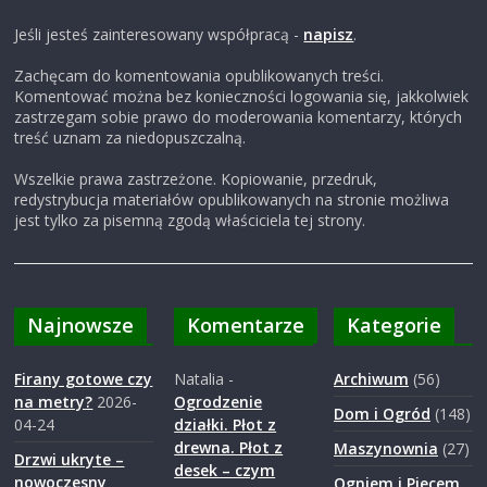
Jeśli jesteś zainteresowany współpracą -
napisz
.
Zachęcam do komentowania opublikowanych treści.
Komentować można bez konieczności logowania się, jakkolwiek
zastrzegam sobie prawo do moderowania komentarzy, których
treść uznam za niedopuszczalną.
Wszelkie prawa zastrzeżone. Kopiowanie, przedruk,
redystrybucja materiałów opublikowanych na stronie możliwa
jest tylko za pisemną zgodą właściciela tej strony.
Najnowsze
Komentarze
Kategorie
Firany gotowe czy
Natalia
-
Archiwum
(56)
na metry?
2026-
Ogrodzenie
Dom i Ogród
(148)
04-24
działki. Płot z
drewna. Płot z
Maszynownia
(27)
Drzwi ukryte –
desek – czym
nowoczesny
Ogniem i Piecem