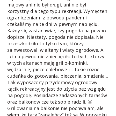
s
majowy ani nie był długi, ani nie był
korzystny dla tego typu rekreacji. Wymęczeni
k
ograniczeniami z powodu pandemii
czekaliśmy na te dni w pewnym napięciu.
o
Każdy się zastanawiał, czy pogoda na pewno
dopisze. Niestety, pogoda nie dopisała. Nie
przeszkodziło to tylko tym, którzy
m
zainwestowali w altany i wiaty ogrodowe. A
już na pewno nie zniechęciło to tych, którzy
i
w tych altanach mają grillo-kominki,
wędzarnie, piece chlebowe i… takie różne
e
cudeńka do gotowania, pieczenia, smażenia…
Tak wyposażony przydomowy ogrodowy
j
kącik rekreacyjny jest do użycia bez względu
na pogodę. Posiadacze zadaszonych tarasów
s
oraz balkonowicze też sobie radzili. 🙂
Grillowania na balkonie nie pochwalam, ale
wiem, że tacy “zapaleńcy” też są. W porządku,