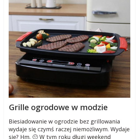
s
k
i
.
w
i
Grille ogrodowe w modzie
e
Biesiadowanie w ogrodzie bez grillowania
j
wydaje się czymś raczej niemożliwym. Wydaje
się? Hm. 🙂 W tym roku długi weekend