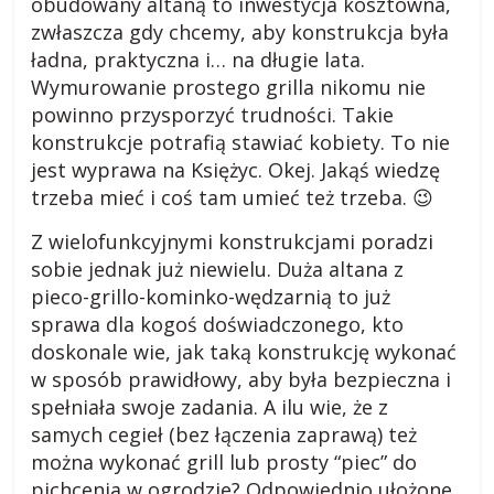
i
obudowany altaną to inwestycja kosztowna,
e
zwłaszcza gdy chcemy, aby konstrukcja była
,
ładna, praktyczna i… na długie lata.
c
Wymurowanie prostego grilla nikomu nie
i
powinno przysporzyć trudności. Takie
e
konstrukcje potrafią stawiać kobiety. To nie
k
jest wyprawa na Księżyc. Okej. Jakąś wiedzę
a
trzeba mieć i coś tam umieć też trzeba. 😉
w
Z wielofunkcyjnymi konstrukcjami poradzi
o
s
sobie jednak już niewielu. Duża altana z
t
pieco-grillo-kominko-wędzarnią to już
k
sprawa dla kogoś doświadczonego, kto
i
doskonale wie, jak taką konstrukcję wykonać
.
w sposób prawidłowy, aby była bezpieczna i
spełniała swoje zadania. A ilu wie, że z
samych cegieł (bez łączenia zaprawą) też
można wykonać grill lub prosty “piec” do
pichcenia w ogrodzie? Odpowiednio ułożone