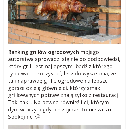
a
r
o
Ranking grillów ogrodowych
mojego
d
autorstwa sprowadzi się nie do podpowiedzi,
który grill jest najlepszym, bądź z którego
z
typu warto korzystać, lecz do wykazania, że
tak naprawdę grille ogrodowe na lepsze i
i
gorsze dzielą głównie ci, którzy smak
grillowanych potraw znają tylko z restauracji.
e
Tak, tak… Na pewno również i ci, którym
dym w oczy nigdy nie zajrzał. To nie zarzut.
j
Spokojnie. 🙂