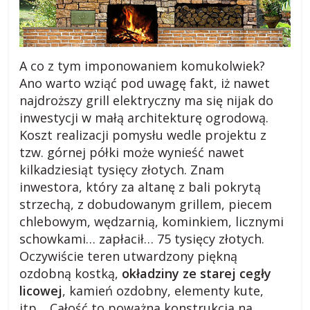
A co z tym imponowaniem komukolwiek?
Ano warto wziąć pod uwagę fakt, iż nawet
najdroższy grill elektryczny ma się nijak do
inwestycji w małą architekturę ogrodową.
Koszt realizacji pomysłu wedle projektu z
tzw. górnej półki może wynieść nawet
kilkadziesiąt tysięcy złotych. Znam
inwestora, który za altanę z bali pokrytą
strzechą, z dobudowanym grillem, piecem
chlebowym, wędzarnią, kominkiem, licznymi
schowkami… zapłacił… 75 tysięcy złotych.
Oczywiście teren utwardzony piękną
ozdobną kostką,
okładziny ze starej cegły
licowej
, kamień ozdobny, elementy kute,
itp… Całość to poważna konstrukcja na