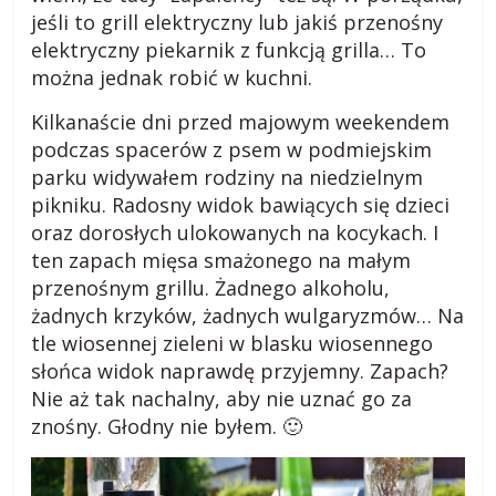
k
jeśli to grill elektryczny lub jakiś przenośny
elektryczny piekarnik z funkcją grilla… To
i
można jednak robić w kuchni.
.
Kilkanaście dni przed majowym weekendem
podczas spacerów z psem w podmiejskim
parku widywałem rodziny na niedzielnym
p
pikniku. Radosny widok bawiących się dzieci
oraz dorosłych ulokowanych na kocykach. I
l
ten zapach mięsa smażonego na małym
przenośnym grillu. Żadnego alkoholu,
R
żadnych krzyków, żadnych wulgaryzmów… Na
a
tle wiosennej zieleni w blasku wiosennego
d
słońca widok naprawdę przyjemny. Zapach?
y
Nie aż tak nachalny, aby nie uznać go za
,
znośny. Głodny nie byłem. 🙂
p
o
r