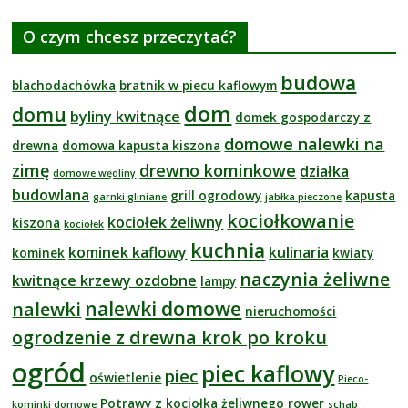
O czym chcesz przeczytać?
budowa
blachodachówka
bratnik w piecu kaflowym
dom
domu
byliny kwitnące
domek gospodarczy z
domowe nalewki na
drewna
domowa kapusta kiszona
zimę
drewno kominkowe
działka
domowe wędliny
budowlana
grill ogrodowy
kapusta
garnki gliniane
jabłka pieczone
kociołkowanie
kociołek żeliwny
kiszona
kociołek
kuchnia
kominek kaflowy
kulinaria
kominek
kwiaty
naczynia żeliwne
kwitnące krzewy ozdobne
lampy
nalewki domowe
nalewki
nieruchomości
ogrodzenie z drewna krok po kroku
ogród
piec kaflowy
piec
oświetlenie
Pieco-
Potrawy z kociołka żeliwnego
rower
kominki domowe
schab