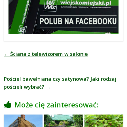
a
d
n
y
,
p
r
z
←
Ściana z telewizorem w salonie
e
p
i
Pościel bawełniana czy satynowa? Jaki rodzaj
s
pościeli wybrać?
→
y
,
o
Może cię zainteresować:
p
i
n