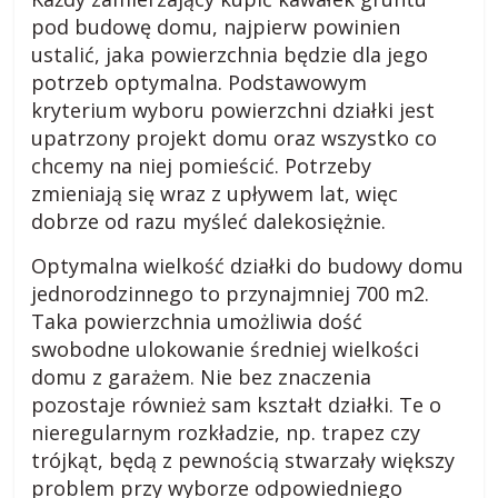
pod budowę domu, najpierw powinien
i
ustalić, jaka powierzchnia będzie dla jego
potrzeb optymalna. Podstawowym
,
kryterium wyboru powierzchni działki jest
upatrzony projekt domu oraz wszystko co
b
chcemy na niej pomieścić. Potrzeby
zmieniają się wraz z upływem lat, więc
l
dobrze od razu myśleć dalekosiężnie.
Optymalna wielkość działki do budowy domu
o
jednorodzinnego to przynajmniej 700 m2.
Taka powierzchnia umożliwia dość
g
swobodne ulokowanie średniej wielkości
domu z garażem. Nie bez znaczenia
c
pozostaje również sam kształt działki. Te o
nieregularnym rozkładzie, np. trapez czy
z
trójkąt, będą z pewnością stwarzały większy
problem przy wyborze odpowiedniego