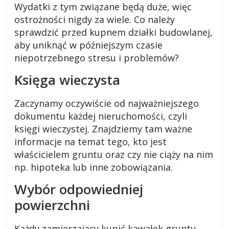
Wydatki z tym związane będą duże, więc
o
ostrożności nigdy za wiele. Co należy
sprawdzić przed kupnem działki budowlanej,
aby uniknąć w późniejszym czasie
g
niepotrzebnego stresu i problemów?
m
Księga wieczysta
i
Zaczynamy oczywiście od najważniejszego
dokumentu każdej nieruchomości, czyli
księgi wieczystej. Znajdziemy tam ważne
e
informacje na temat tego, kto jest
właścicielem gruntu oraz czy nie ciąży na nim
j
np. hipoteka lub inne zobowiązania.
Wybór odpowiedniej
s
powierzchni
k
Każdy zamierzający kupić kawałek gruntu