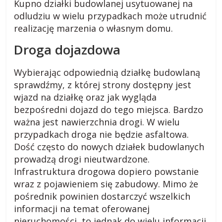
Kupno działki budowlanej usytuowanej na
s
odludziu w wielu przypadkach może utrudnić
realizację marzenia o własnym domu.
k
Droga dojazdowa
i
Wybierając odpowiednią działkę budowlaną
sprawdźmy, z której strony dostępny jest
.
wjazd na działkę oraz jak wygląda
bezpośredni dojazd do tego miejsca. Bardzo
w
ważna jest nawierzchnia drogi. W wielu
przypadkach droga nie będzie asfaltowa.
i
Dość często do nowych działek budowlanych
prowadzą drogi nieutwardzone.
e
Infrastruktura drogowa dopiero powstanie
wraz z pojawieniem się zabudowy. Mimo że
j
pośrednik powinien dostarczyć wszelkich
informacji na temat oferowanej
nieruchomości, to jednak do wielu informacji