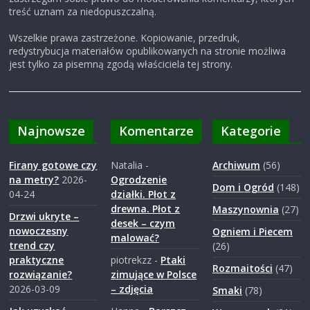
treść uznam za niedopuszczalną.
Wszelkie prawa zastrzeżone. Kopiowanie, przedruk,
redystrybucja materiałów opublikowanych na stronie możliwa
jest tylko za pisemną zgodą właściciela tej strony.
Najnowsze
Komentarze
Kategorie
Firany gotowe czy
Natalia
-
Archiwum
(56)
na metry?
2026-
Ogrodzenie
Dom i Ogród
(148)
04-24
działki. Płot z
drewna. Płot z
Maszynownia
(27)
Drzwi ukryte –
desek – czym
nowoczesny
Ogniem i Piecem
malować?
trend czy
(26)
praktyczne
piotrekzz
-
Ptaki
Rozmaitości
(47)
rozwiązanie?
zimujące w Polsce
2026-03-09
– zdjęcia
Smaki
(78)