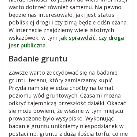
s
warto dotrzeć również samemu. Na pewno
będzie nas interesowało, jaki jest status
k
pobliskiej drogi i czy zimą będzie odśnieżana.
W internecie znajdziemy wiele istotnych
o
wskazówek, w tym
jak sprawdzić, czy droga
jest publiczna
.
m
Badanie gruntu
i
Zawsze warto zdecydować się na badanie
gruntu terenu, który zamierzamy kupić.
e
Przyda nam się wiedza choćby na temat
poziomu wód gruntowych. Czasami można
j
odkryć tajemniczą przeszłość działki. Okazać
się może bowiem, że właśnie w tym miejscu
prowadzone było wysypisko. Wykonując
s
badanie gruntu unikniemy niespodzianek w
postaci np. gruntu z dużą ilością torfu, co nie