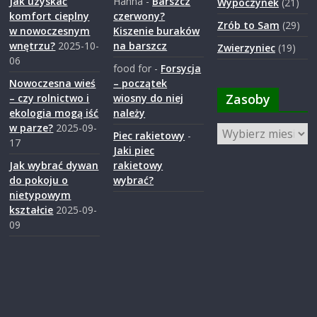
Jak uzyskać
Hanna
-
Barszcz
Wypoczynek
(21)
komfort cieplny
czerwony?
Zrób to Sam
(29)
w nowoczesnym
Kiszenie buraków
wnętrzu?
2025-10-
na barszcz
Zwierzyniec
(19)
06
food for
-
Forsycja
Nowoczesna wieś
– początek
Zasoby
– czy rolnictwo i
wiosny do niej
ekologia mogą iść
należy
w parze?
2025-09-
Zasoby
Piec rakietowy
-
17
Jaki piec
Jak wybrać dywan
rakietowy
do pokoju o
wybrać?
nietypowym
kształcie
2025-09-
09