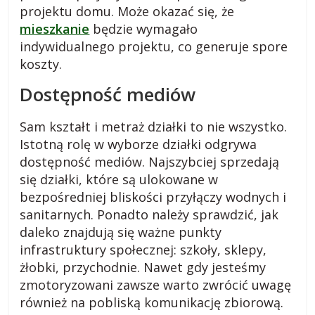
projektu domu. Może okazać się, że
a
mieszkanie
będzie wymagało
indywidualnego projektu, co generuje spore
r
koszty.
Dostępność mediów
o
Sam kształt i metraż działki to nie wszystko.
d
Istotną rolę w wyborze działki odgrywa
dostępność mediów. Najszybciej sprzedają
z
się działki, które są ulokowane w
bezpośredniej bliskości przyłączy wodnych i
i
sanitarnych. Ponadto należy sprawdzić, jak
daleko znajdują się ważne punkty
e
infrastruktury społecznej: szkoły, sklepy,
żłobki, przychodnie. Nawet gdy jesteśmy
j
zmotoryzowani zawsze warto zwrócić uwagę
również na pobliską komunikację zbiorową.