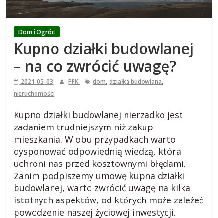
i
e
Dom i Ogród
Kupno działki budowlanej
j
– na co zwrócić uwagę?
s
,
,
2021-05-03
PPK
dom
działka budowlana
nieruchomości
k
Kupno działki budowlanej nierzadko jest
zadaniem trudniejszym niż zakup
i
mieszkania. W obu przypadkach warto
dysponować odpowiednią wiedzą, która
,
uchroni nas przed kosztownymi błędami.
Zanim podpiszemy umowę kupna działki
b
budowlanej, warto zwrócić uwagę na kilka
istotnych aspektów, od których może zależeć
l
powodzenie naszej życiowej inwestycji.