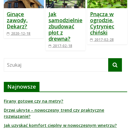
i
e
Ginące
Jak
Pnącza w
,
zawody.
samodzielnie
ogrodzie.
c
Dekarz?
zbudować
Cytryniec
i
płot z
chiński
2020-12-18
e
drewna?
2017-02-28
k
2017-02-18
a
w
o
s
t
k
Najnowsze
i
.
Firany gotowe czy na metry?
Drzwi ukryte – nowoczesny trend czy praktyczne
rozwiązanie?
Jak uzyskać komfort cieplny w nowoczesnym wnętrzu?