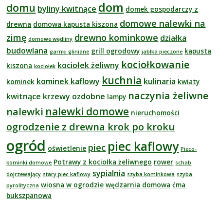
dom
domu
byliny kwitnące
domek gospodarczy z
domowe nalewki na
drewna
domowa kapusta kiszona
zimę
drewno kominkowe
działka
domowe wędliny
budowlana
grill ogrodowy
kapusta
garnki gliniane
jabłka pieczone
kociołkowanie
kociołek żeliwny
kiszona
kociołek
kuchnia
kominek kaflowy
kulinaria
kominek
kwiaty
naczynia żeliwne
kwitnące krzewy ozdobne
lampy
nalewki domowe
nalewki
nieruchomości
ogrodzenie z drewna krok po kroku
ogród
piec kaflowy
piec
oświetlenie
Pieco-
Potrawy z kociołka żeliwnego
rower
kominki domowe
schab
sypialnia
dojrzewający
stary piec kaflowy
szyba kominkowa
szyba
wiosna w ogrodzie
wędzarnia domowa
ćma
pyrolityczna
bukszpanowa