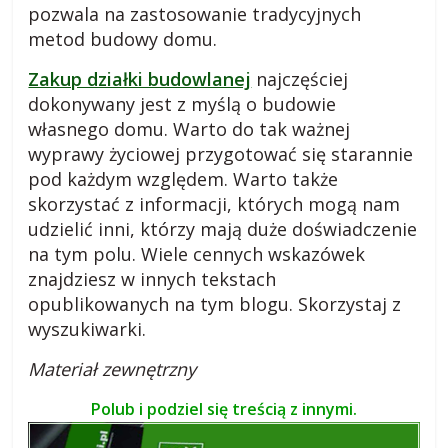
k
pozwala na zastosowanie tradycyjnych
metod budowy domu.
i
Zakup działki budowlanej
najczęściej
dokonywany jest z myślą o budowie
.
własnego domu. Warto do tak ważnej
wyprawy życiowej przygotować się starannie
p
pod każdym względem. Warto także
skorzystać z informacji, których mogą nam
l
udzielić inni, którzy mają duże doświadczenie
na tym polu. Wiele cennych wskazówek
R
znajdziesz w innych tekstach
a
opublikowanych na tym blogu. Skorzystaj z
d
wyszukiwarki.
y
Materiał zewnętrzny
,
p
Polub i podziel się treścią z innymi.
o
r