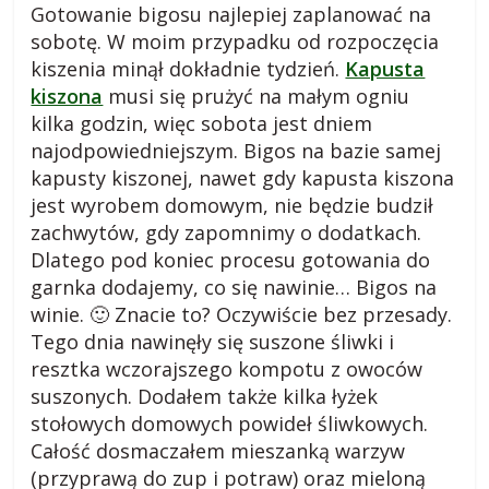
Gotowanie bigosu najlepiej zaplanować na
sobotę. W moim przypadku od rozpoczęcia
kiszenia minął dokładnie tydzień.
Kapusta
kiszona
musi się prużyć na małym ogniu
kilka godzin, więc sobota jest dniem
najodpowiedniejszym. Bigos na bazie samej
kapusty kiszonej, nawet gdy kapusta kiszona
jest wyrobem domowym, nie będzie budził
zachwytów, gdy zapomnimy o dodatkach.
Dlatego pod koniec procesu gotowania do
garnka dodajemy, co się nawinie… Bigos na
winie. 🙂 Znacie to? Oczywiście bez przesady.
Tego dnia nawinęły się suszone śliwki i
resztka wczorajszego kompotu z owoców
suszonych. Dodałem także kilka łyżek
stołowych domowych powideł śliwkowych.
Całość dosmaczałem mieszanką warzyw
(przyprawą do zup i potraw) oraz mieloną