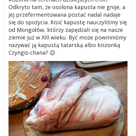
a
Odkryto tam, że osolona kapusta nie gnije, a
jej przefermentowana postać nadal nadaje
się do spożycia. Kisić kapustę nauczyliśmy się
r
od Mongołów, którzy zapędzali się na nasze
ziemie już w XIII wieku. Być może powinniśmy
o
nazywać ją kapustą tatarską albo kiszonką
Czyngis-chana? 😉
d
z
i
e
j