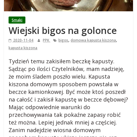
i
e
Smaki
Wiejski bigos na golonce
j
,
,
2020-11-04
PPK
bigos
domowa kapusta kiszona
s
kapusta kiszona
Tydzień temu zakisiłem beczkę kapusty.
k
Sądząc po ilości Czytelników, mam nadzieję,
że moim śladem poszło wielu. Kapusta
i
kiszona domowym sposobem powstała w
beczce kamionkowej. Być może ktoś poszedł
,
na całość i zakisił kapustę w beczce dębowej?
Mając odpowiednie warunki do
b
przechowywania tak pokaźne zapasy robić
też można. Lepiej jednak mniej a częściej.
Zanim nadejdzie wiosna domowym
l