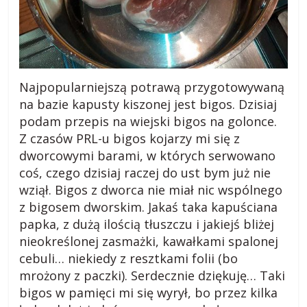
k
i
.
Najpopularniejszą potrawą przygotowywaną
na bazie kapusty kiszonej jest bigos. Dzisiaj
p
podam przepis na wiejski bigos na golonce.
Z czasów PRL-u bigos kojarzy mi się z
l
dworcowymi barami, w których serwowano
coś, czego dzisiaj raczej do ust bym już nie
R
wziął. Bigos z dworca nie miał nic wspólnego
a
z bigosem dworskim. Jakaś taka kapuściana
d
papka, z dużą ilością tłuszczu i jakiejś bliżej
y
nieokreślonej zasmażki, kawałkami spalonej
,
cebuli… niekiedy z resztkami folii (bo
p
mrożony z paczki). Serdecznie dziękuję… Taki
o
bigos w pamięci mi się wyrył, bo przez kilka
r