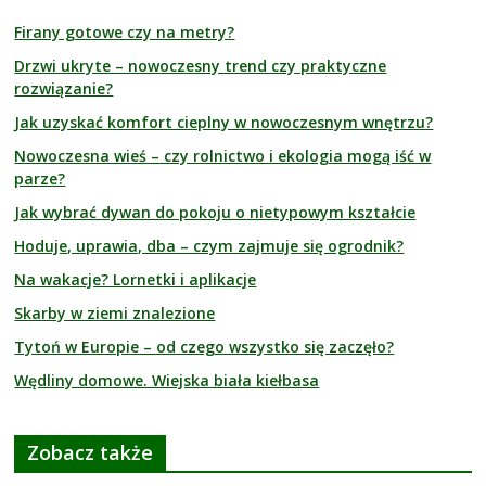
Firany gotowe czy na metry?
Drzwi ukryte – nowoczesny trend czy praktyczne
rozwiązanie?
Jak uzyskać komfort cieplny w nowoczesnym wnętrzu?
Nowoczesna wieś – czy rolnictwo i ekologia mogą iść w
parze?
Jak wybrać dywan do pokoju o nietypowym kształcie
Hoduje, uprawia, dba – czym zajmuje się ogrodnik?
Na wakacje? Lornetki i aplikacje
Skarby w ziemi znalezione
Tytoń w Europie – od czego wszystko się zaczęło?
Wędliny domowe. Wiejska biała kiełbasa
Zobacz także