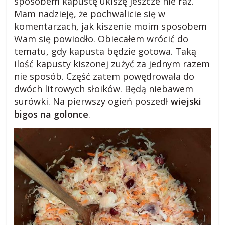
sposobem kapustę ukiszę jeszcze nie raz.
Mam nadzieję, że pochwalicie się w
o
komentarzach, jak kiszenie moim sposobem
Wam się powiodło. Obiecałem wrócić do
g
tematu, gdy kapusta będzie gotowa. Taką
ilość kapusty kiszonej zużyć za jednym razem
m
nie sposób. Część zatem powędrowała do
dwóch litrowych słoików. Będą niebawem
i
surówki. Na pierwszy ogień poszedł
wiejski
bigos na golonce
.
e
j
s
k