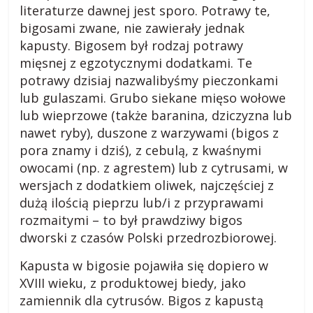
i
literaturze dawnej jest sporo. Potrawy te,
e
bigosami zwane, nie zawierały jednak
,
kapusty. Bigosem był rodzaj potrawy
c
mięsnej z egzotycznymi dodatkami. Te
i
potrawy dzisiaj nazwalibyśmy pieczonkami
e
lub gulaszami. Grubo siekane mięso wołowe
k
lub wieprzowe (także baranina, dziczyzna lub
a
nawet ryby), duszone z warzywami (bigos z
w
pora znamy i dziś), z cebulą, z kwaśnymi
o
owocami (np. z agrestem) lub z cytrusami, w
s
wersjach z dodatkiem oliwek, najczęściej z
t
dużą ilością pieprzu lub/i z przyprawami
k
rozmaitymi – to był prawdziwy bigos
i
.
dworski z czasów Polski przedrozbiorowej.
Kapusta w bigosie pojawiła się dopiero w
XVIII wieku, z produktowej biedy, jako
zamiennik dla cytrusów. Bigos z kapustą