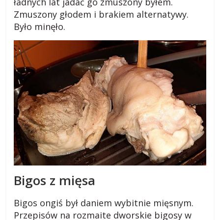
ładnych lat jadać go zmuszony byłem.
a
Zmuszony głodem i brakiem alternatywy.
d
Było minęło.
n
y
,
p
r
z
e
p
i
s
y
,
o
Bigos z mięsa
p
i
Bigos ongiś był daniem wybitnie mięsnym.
n
Przepisów na rozmaite dworskie bigosy w