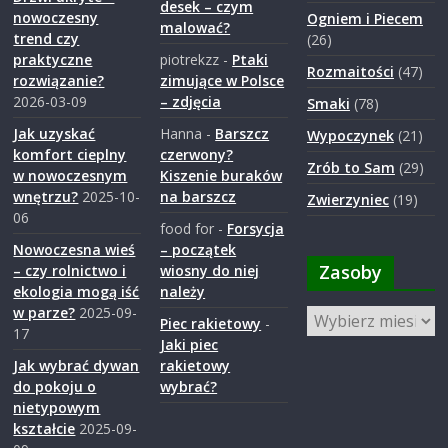
desek – czym
nowoczesny
Ogniem i Piecem
malować?
trend czy
(26)
praktyczne
piotrekzz
-
Ptaki
Rozmaitości
(47)
rozwiązanie?
zimujące w Polsce
2026-03-09
– zdjęcia
Smaki
(78)
Jak uzyskać
Hanna
-
Barszcz
Wypoczynek
(21)
komfort cieplny
czerwony?
Zrób to Sam
(29)
w nowoczesnym
Kiszenie buraków
wnętrzu?
2025-10-
na barszcz
Zwierzyniec
(19)
06
food for
-
Forsycja
Nowoczesna wieś
– początek
Zasoby
– czy rolnictwo i
wiosny do niej
ekologia mogą iść
należy
w parze?
2025-09-
Zasoby
Piec rakietowy
-
17
Jaki piec
Jak wybrać dywan
rakietowy
do pokoju o
wybrać?
nietypowym
kształcie
2025-09-