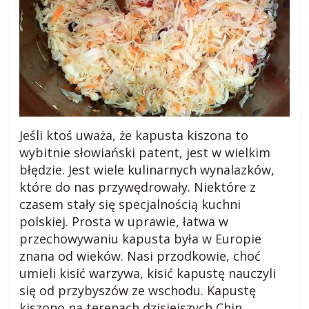
i
,
b
l
Jeśli ktoś uważa, że kapusta kiszona to
wybitnie słowiański patent, jest w wielkim
błędzie. Jest wiele kulinarnych wynalazków,
o
które do nas przywędrowały. Niektóre z
czasem stały się specjalnością kuchni
g
polskiej. Prosta w uprawie, łatwa w
przechowywaniu kapusta była w Europie
c
znana od wieków. Nasi przodkowie, choć
umieli kisić warzywa, kisić kapustę nauczyli
z
się od przybyszów ze wschodu. Kapustę
kiszono na terenach dzisiejszych Chin.