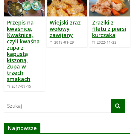
Przepis na
Wiejski zraz
Zraziki z
kwaśnicę.
wołowy
filetu z piersi
Kwaśnica,
zawijany
kurczaka
czyli kwaśna
2018-01-29
2022-11-22
zupa z
kapustą
kiszoną.
Zupa w
trzech
smakach
2017-09-15
Najnowsze