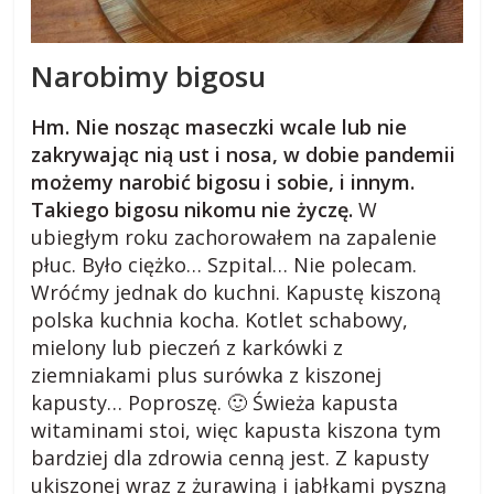
s
Narobimy bigosu
k
Hm. Nie nosząc maseczki wcale lub nie
i
zakrywając nią ust i nosa, w dobie pandemii
możemy narobić bigosu i sobie, i innym.
.
Takiego bigosu nikomu nie życzę.
W
ubiegłym roku zachorowałem na zapalenie
w
płuc. Było ciężko… Szpital… Nie polecam.
Wróćmy jednak do kuchni. Kapustę kiszoną
i
polska kuchnia kocha. Kotlet schabowy,
mielony lub pieczeń z karkówki z
ziemniakami plus surówka z kiszonej
e
kapusty… Poproszę. 🙂 Świeża kapusta
witaminami stoi, więc kapusta kiszona tym
j
bardziej dla zdrowia cenną jest. Z kapusty
ukiszonej wraz z żurawiną i jabłkami pyszną