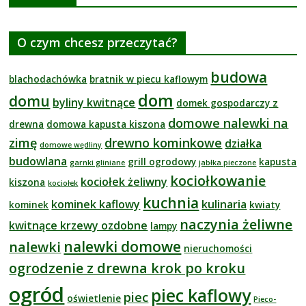
O czym chcesz przeczytać?
budowa
blachodachówka
bratnik w piecu kaflowym
dom
domu
byliny kwitnące
domek gospodarczy z
domowe nalewki na
drewna
domowa kapusta kiszona
zimę
drewno kominkowe
działka
domowe wędliny
budowlana
grill ogrodowy
kapusta
garnki gliniane
jabłka pieczone
kociołkowanie
kociołek żeliwny
kiszona
kociołek
kuchnia
kominek kaflowy
kulinaria
kominek
kwiaty
naczynia żeliwne
kwitnące krzewy ozdobne
lampy
nalewki domowe
nalewki
nieruchomości
ogrodzenie z drewna krok po kroku
ogród
piec kaflowy
piec
oświetlenie
Pieco-