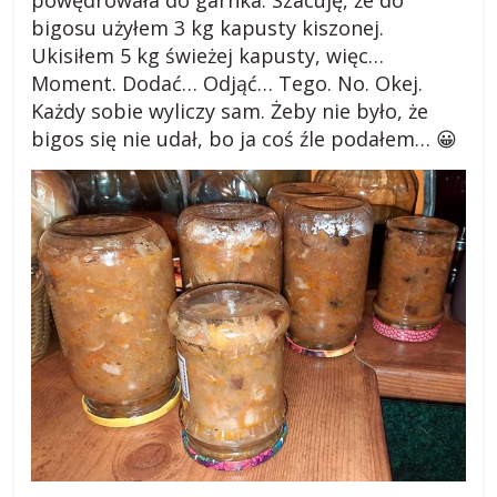
powędrowała do garnka. Szacuję, że do
bigosu użyłem 3 kg kapusty kiszonej.
Ukisiłem 5 kg świeżej kapusty, więc…
Moment. Dodać… Odjąć… Tego. No. Okej.
Każdy sobie wyliczy sam. Żeby nie było, że
bigos się nie udał, bo ja coś źle podałem… 😀