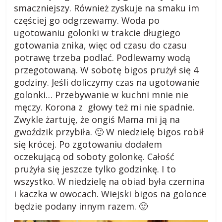
smaczniejszy. Również zyskuje na smaku im
częściej go odgrzewamy. Woda po
ugotowaniu golonki w trakcie długiego
gotowania znika, więc od czasu do czasu
potrawę trzeba podlać. Podlewamy wodą
przegotowaną. W sobotę bigos prużył się 4
godziny. Jeśli doliczymy czas na ugotowanie
golonki… Przebywanie w kuchni mnie nie
męczy. Korona z głowy też mi nie spadnie.
Zwykle żartuję, że ongiś Mama mi ją na
gwoździk przybiła. 🙂 W niedzielę bigos robił
się krócej. Po zgotowaniu dodałem
oczekującą od soboty golonkę. Całość
prużyła się jeszcze tylko godzinkę. I to
wszystko. W niedzielę na obiad była czernina
i kaczka w owocach. Wiejski bigos na golonce
będzie podany innym razem. 🙂