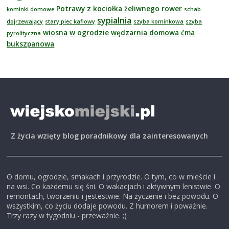
Potrawy z kociołka żeliwnego
rower
kominki domowe
schab
sypialnia
dojrzewający
stary piec kaflowy
szyba kominkowa
szyba
wiosna w ogrodzie
wędzarnia domowa
ćma
pyrolityczna
bukszpanowa
Z życia wzięty blog poradnikowy dla zainteresowanych
O domu, ogrodzie, smakach i przyrodzie. O tym, co w mieście i
na wsi. Co każdemu się śni. O wakacjach i aktywnym lenistwie. O
remontach, tworzeniu i jestestwie. Na życzenie i bez powodu. O
wszystkim, co życiu dodaje powodu. Z humorem i poważnie.
Trzy razy w tygodniu - przeważnie. ;)