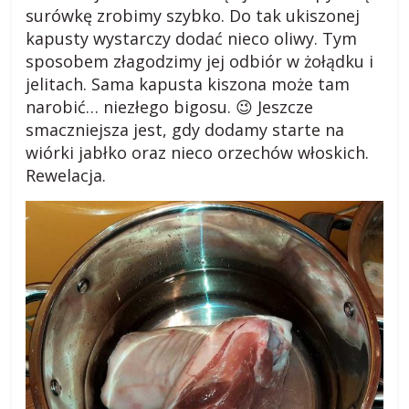
s
surówkę zrobimy szybko. Do tak ukiszonej
kapusty wystarczy dodać nieco oliwy. Tym
k
sposobem złagodzimy jej odbiór w żołądku i
jelitach. Sama kapusta kiszona może tam
o
narobić… niezłego bigosu. 😉 Jeszcze
smaczniejsza jest, gdy dodamy starte na
wiórki jabłko oraz nieco orzechów włoskich.
m
Rewelacja.
i
e
j
s