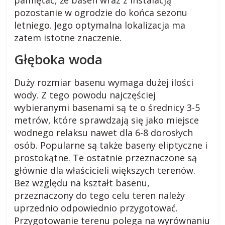
k
pozostanie w ogrodzie do końca sezonu
letniego. Jego optymalna lokalizacja ma
i
zatem istotne znaczenie.
.
G
łęboka woda
p
Duży rozmiar basenu wymaga dużej ilości
wody. Z tego powodu najczęściej
wybieranymi basenami są te o średnicy 3-5
l
metrów, które sprawdzają się jako miejsce
wodnego relaksu nawet dla 6-8 dorosłych
R
osób. Popularne są także baseny eliptyczne i
a
prostokątne. Te ostatnie przeznaczone są
d
głównie dla właścicieli większych terenów.
y
Bez względu na kształt basenu,
,
przeznaczony do tego celu teren należy
p
uprzednio odpowiednio przygotować.
o
Przygotowanie terenu polega na wyrównaniu
r