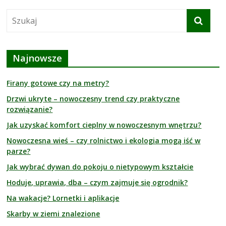
Najnowsze
Firany gotowe czy na metry?
Drzwi ukryte – nowoczesny trend czy praktyczne
rozwiązanie?
Jak uzyskać komfort cieplny w nowoczesnym wnętrzu?
Nowoczesna wieś – czy rolnictwo i ekologia mogą iść w
parze?
Jak wybrać dywan do pokoju o nietypowym kształcie
Hoduje, uprawia, dba – czym zajmuje się ogrodnik?
Na wakacje? Lornetki i aplikacje
Skarby w ziemi znalezione