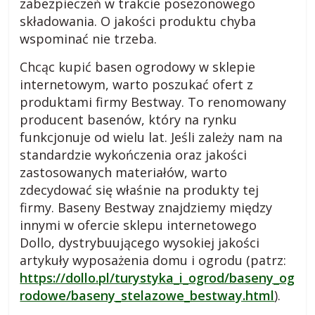
zabezpieczeń w trakcie posezonowego
i
składowania. O jakości produktu chyba
wspominać nie trzeba.
,
Chcąc kupić basen ogrodowy w sklepie
internetowym, warto poszukać ofert z
b
produktami firmy Bestway. To renomowany
producent basenów, który na rynku
l
funkcjonuje od wielu lat. Jeśli zależy nam na
standardzie wykończenia oraz jakości
zastosowanych materiałów, warto
o
zdecydować się właśnie na produkty tej
firmy. Baseny Bestway znajdziemy między
g
innymi w ofercie sklepu internetowego
Dollo, dystrybuującego wysokiej jakości
c
artykuły wyposażenia domu i ogrodu (patrz:
https://dollo.pl/turystyka_i_ogrod/baseny_og
z
rodowe/baseny_stelazowe_bestway.html
).