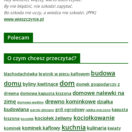
By nie błądzić, nie szkodzi zapytać.
Bo szkoda nie uczy, a wiedza nie szkodzi. (PPK)
www.wieszczynie.pl
Polecam
O czym chcesz przeczytać?
budowa
blachodachówka
bratnik w piecu kaflowym
dom
domu
byliny kwitnące
domek gospodarczy z
domowe nalewki na
drewna
domowa kapusta kiszona
zimę
drewno kominkowe
działka
domowe wędliny
budowlana
grill ogrodowy
kapusta
garnki gliniane
jabłka pieczone
kociołkowanie
kociołek żeliwny
kiszona
kociołek
kuchnia
kominek kaflowy
kulinaria
kominek
kwiaty