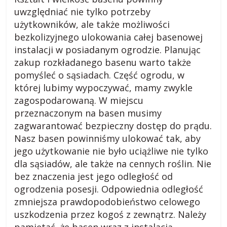
s
uwzględniać nie tylko potrzeby
użytkowników, ale także możliwości
k
bezkolizyjnego ulokowania całej basenowej
instalacji w posiadanym ogrodzie. Planując
o
zakup rozkładanego basenu warto także
pomyśleć o sąsiadach. Część ogrodu, w
m
której lubimy wypoczywać, mamy zwykle
zagospodarowaną. W miejscu
przeznaczonym na basen musimy
i
zagwarantować bezpieczny dostęp do prądu.
Nasz basen powinniśmy ulokować tak, aby
e
jego użytkowanie nie było uciążliwe nie tylko
dla sąsiadów, ale także na cennych roślin. Nie
j
bez znaczenia jest jego odległość od
ogrodzenia posesji. Odpowiednia odległość
s
zmniejsza prawdopodobieństwo celowego
uszkodzenia przez kogoś z zewnątrz. Należy
pamiętać, że basen wraz z instalacją