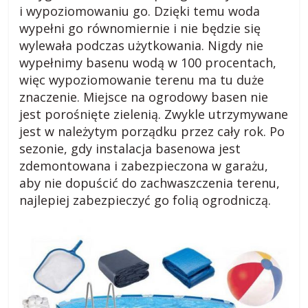
i wypoziomowaniu go. Dzięki temu woda
a
wypełni go równomiernie i nie będzie się
d
wylewała podczas użytkowania. Nigdy nie
n
wypełnimy basenu wodą w 100 procentach,
y
,
więc wypoziomowanie terenu ma tu duże
p
znaczenie. Miejsce na ogrodowy basen nie
r
jest porośnięte zielenią. Zwykle utrzymywane
z
jest w należytym porządku przez cały rok. Po
e
sezonie, gdy instalacja basenowa jest
p
zdemontowana i zabezpieczona w garażu,
i
aby nie dopuścić do zachwaszczenia terenu,
s
najlepiej zabezpieczyć go folią ogrodniczą.
y
,
o
p
i
n