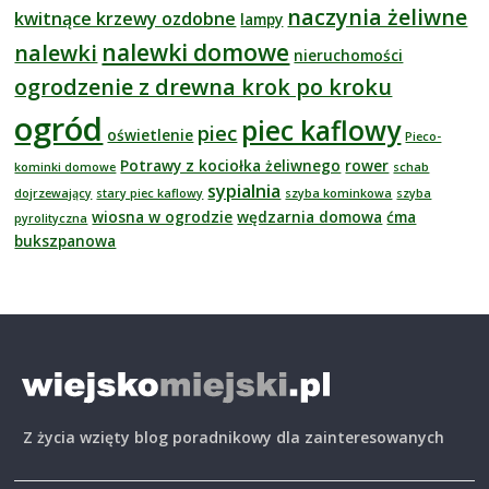
naczynia żeliwne
kwitnące krzewy ozdobne
lampy
nalewki domowe
nalewki
nieruchomości
ogrodzenie z drewna krok po kroku
ogród
piec kaflowy
piec
oświetlenie
Pieco-
Potrawy z kociołka żeliwnego
rower
kominki domowe
schab
sypialnia
dojrzewający
stary piec kaflowy
szyba kominkowa
szyba
wiosna w ogrodzie
wędzarnia domowa
ćma
pyrolityczna
bukszpanowa
Z życia wzięty blog poradnikowy dla zainteresowanych