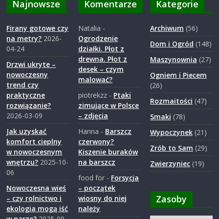
Najnowsze
Komentarze
Kategorie
Firany gotowe czy
Natalia
-
Archiwum
(56)
na metry?
2026-
Ogrodzenie
Dom i Ogród
(148)
04-24
działki. Płot z
drewna. Płot z
Maszynownia
(27)
Drzwi ukryte –
desek – czym
nowoczesny
Ogniem i Piecem
malować?
trend czy
(26)
praktyczne
piotrekzz
-
Ptaki
Rozmaitości
(47)
rozwiązanie?
zimujące w Polsce
2026-03-09
– zdjęcia
Smaki
(78)
Jak uzyskać
Hanna
-
Barszcz
Wypoczynek
(21)
komfort cieplny
czerwony?
Zrób to Sam
(29)
w nowoczesnym
Kiszenie buraków
wnętrzu?
2025-10-
na barszcz
Zwierzyniec
(19)
06
food for
-
Forsycja
Nowoczesna wieś
– początek
Zasoby
– czy rolnictwo i
wiosny do niej
ekologia mogą iść
należy
w parze?
2025-09-