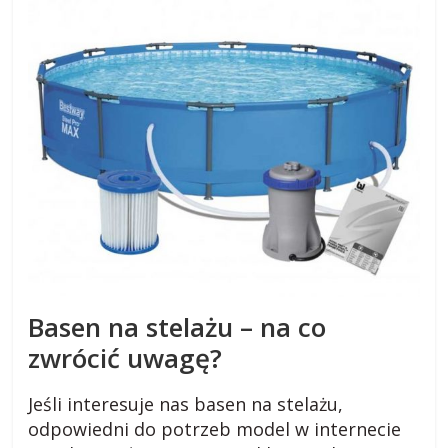
a
r
o
d
z
i
Basen na stelażu – na co
e
zwrócić uwagę?
Jeśli interesuje nas basen na stelażu,
j
odpowiedni do potrzeb model w internecie