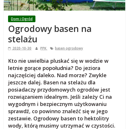
i
e
Dom i Ogród
Ogrodowy basen na
j
stelażu
s
2020-10-30
PPK
basen ogrodowy
k
Kto nie uwielbia pluskać się w wodzie w
letnie gorące popołudnia? Do jeziora
najczęściej daleko. Nad morze? Zwykle
i
jeszcze dalej. Basen na stelażu dla
posiadaczy przydomowych ogrodów jest
,
rozwiązaniem idealnym. Jeśli zależy Ci na
wygodnym i bezpiecznym użytkowaniu
b
sprawdź, co powinno znaleźć się w jego
zestawie
. Ogrodowy basen to hektolitry
l
wody, którą musimy utrzymać w czystości.