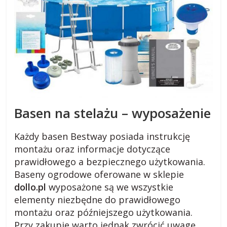
i
e
,
c
i
e
k
a
w
Basen na stelażu – wyposażenie
o
s
t
Każdy basen Bestway posiada instrukcję
k
montażu oraz informacje dotyczące
i
prawidłowego a bezpiecznego użytkowania.
.
Baseny ogrodowe oferowane w sklepie
dollo.pl
wyposażone są we wszystkie
elementy niezbędne do prawidłowego
montażu oraz późniejszego użytkowania.
Przy zakupie warto jednak zwrócić uwagę,