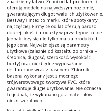
znajdziemy łatwo. Znani od lat producenci
s
oferują modele na najwyższym poziomie,
gwarantującym długotrwałe ich użytkowanie.
k
Bestway i Intex to marki, które spotykamy
najczęściej. Firmy te od lat oferują bardzo
i
dobrej jakości produkty w przystępnej cenie.
Jednak liczy się nie tylko marka produktu i
.
jego cena. Najważniejsze są parametry
użytkowe (zależnie od kształtu zbiornika –
średnica, długość, szerokość, wysokość
w
burty) oraz niezbędne wyposażanie
dostarczane wraz z basenem. Zbiornik
i
basenu wykonany jest z mocnego,
trójwarstwowego tworzywa
PVC, które
e
gwarantuje długie użytkowanie. Nie oznacza
to jednak, że wykonano go z materiałów
j
niezniszczalnych.
Kształt i wielkość basenu powinny