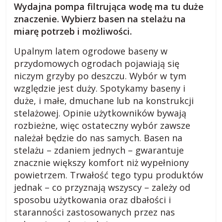
Wydajna pompa filtrująca wodę ma tu duże
o
znaczenie. Wybierz basen na stelażu na
miarę potrzeb i możliwości.
g
Upalnym latem ogrodowe baseny w
przydomowych ogrodach pojawiają się
m
niczym grzyby po deszczu. Wybór w tym
względzie jest duży. Spotykamy baseny i
i
duże, i małe, dmuchane lub na konstrukcji
stelażowej. Opinie użytkowników bywają
rozbieżne, więc ostateczny wybór zawsze
e
należał będzie do nas samych. Basen na
stelażu – zdaniem jednych – gwarantuje
j
znacznie większy komfort niż wypełniony
powietrzem. Trwałość tego typu produktów
s
jednak – co przyznają wszyscy – zależy od
sposobu użytkowania oraz dbałości i
k
staranności zastosowanych przez nas