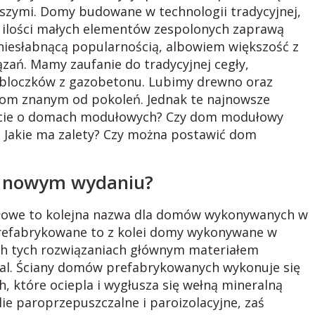
jszymi. Domy budowane w technologii tradycyjnej,
ej ilości małych elementów zespolonych zaprawą
 niesłabnącą popularnością, albowiem większość z
ązań. Mamy zaufanie do tradycyjnej cegły,
 bloczków z gazobetonu. Lubimy drewno oraz
iom znanym od pokoleń. Jednak te najnowsze
iecie o domach modułowych? Czy dom modułowy
 Jakie ma zalety? Czy można postawić dom
w nowym wydaniu?
łowe to kolejna nazwa dla domów wykonywanych w
refabrykowane to z kolei domy wykonywane w
ich tych rozwiązaniach głównym materiałem
tal. Ściany domów prefabrykowanych wykonuje się
 które ociepla i wygłusza się wełną mineralną
lie paroprzepuszczalne i paroizolacyjne, zaś