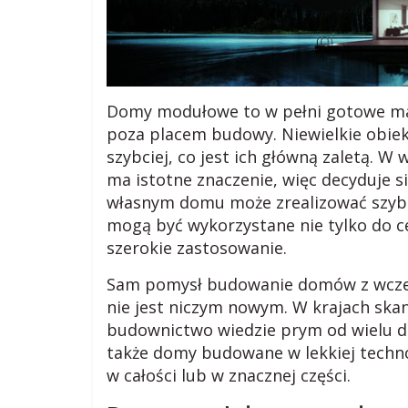
o
d
Domy modułowe to w pełni gotowe małe
z
poza placem budowy. Niewielkie obi
szybciej, co jest ich główną zaletą. 
ma istotne znaczenie, więc decyduje s
i
własnym domu może zrealizować szy
mogą być wykorzystane nie tylko do c
e
szerokie zastosowanie.
j
Sam pomysł budowanie domów z wcze
nie jest niczym nowym. W krajach ska
budownictwo wiedzie prym od wielu d
s
także domy budowane w lekkiej techno
w całości lub w znacznej części.
k