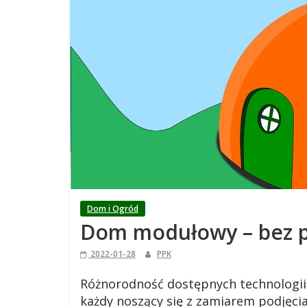
j
s
k
i
,
b
Dom i Ogród
Dom modułowy – bez po
l
2022-01-28
PPK
o
Różnorodność dostępnych technologi
każdy noszący się z zamiarem podjęcia 