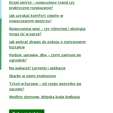
Drzwi ukryte – nowoczesny trend czy
praktyczne rozwiązanie?
Jak uzyskać komfort cieplny w
nowoczesnym wnętrzu?
Nowoczesna wieś – czy rolnictwo i ekologia
mogą iść w parze?
Jak wybrać dywan do pokoju o nietypowym
kształcie
Hoduje, uprawia, dba – czym zajmuje się
ogrodnik?
Na wakacje? Lornetki i aplikacje
Skarby w ziemi znalezione
Tytoń w Europie – od czego wszystko się
zaczęło?
Wędliny domowe. Wiejska biała kiełbasa