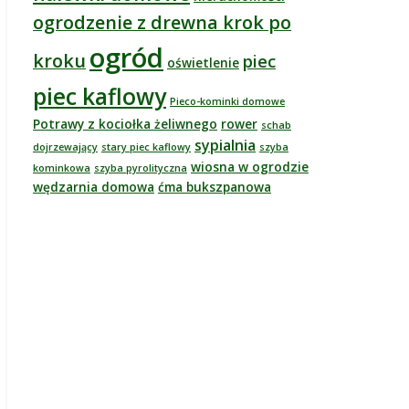
ogrodzenie z drewna krok po
ogród
kroku
piec
oświetlenie
piec kaflowy
Pieco-kominki domowe
Potrawy z kociołka żeliwnego
rower
schab
sypialnia
dojrzewający
stary piec kaflowy
szyba
wiosna w ogrodzie
kominkowa
szyba pyrolityczna
wędzarnia domowa
ćma bukszpanowa