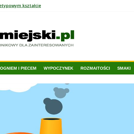
ietypowym kształcie
 czy praktyczne rozwiązanie?
nowoczesnym wnętrzu?
i ekologia mogą iść w parze?
OGNIEM I PIECEM
WYPOCZYNEK
ROZMAITOŚCI
SMAKI