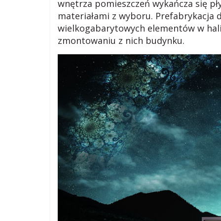
,
wnętrza pomieszczeń wykańcza się pł
materiałami z wyboru. Prefabrykacja
b
wielkogabarytowych elementów w hali 
zmontowaniu z nich budynku.
l
o
g
c
z
a
r