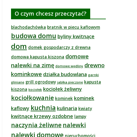
O czym chcesz przeczytać?
blachodachówka
bratnik w piecu kaflowym
budowa domu
byliny kwitnące
dom
domek gospodarczy z drewna
domowe
domowa kapusta kiszona
nalewki na zimę
drewno
domowe wędliny
kominkowe
działka budowlana
garnki
grill ogrodowy
kapusta
gliniane
jabłka pieczone
kociołek żeliwny
kiszona
kociołek
kociołkowanie
kominek
kominek
kuchnia
kaflowy
kulinaria
kwiaty
kwitnące krzewy ozdobne
lampy
naczynia żeliwne
nalewki
nalewki domowe
nieruchomości