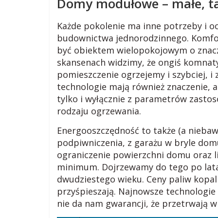
Domy modułowe – małe, ta
i
Każde pokolenie ma inne potrzeby i oc
budownictwa jednorodzinnego. Komfo
.
być obiektem wielopokojowym o znacz
skansenach widzimy, że ongiś komnaty 
w
pomieszczenie ogrzejemy i szybciej, i 
technologie mają również znaczenie, 
i
tylko i wyłącznie z parametrów zastos
rodzaju ogrzewania.
e
Energooszczędność to także (a niebaw
podpiwniczenia, z garażu w bryle do
j
ograniczenie powierzchni domu oraz 
minimum. Dojrzewamy do tego po lata
s
dwudziestego wieku. Ceny paliw kopaln
przyśpieszają. Najnowsze technologie 
k
nie da nam gwarancji, że przetrwają w