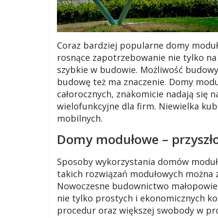
.
p
Coraz bardziej popularne domy moduł
rosnące zapotrzebowanie nie tylko na
l
szybkie w budowie. Możliwość budowy
budowę też ma znaczenie. Domy mod
R
całorocznych, znakomicie nadają się 
a
wielofunkcyjne dla firm. Niewielka ku
d
mobilnych.
y
,
Domy modułowe
– przyszło
p
o
Sposoby wykorzystania domów modułow
r
takich rozwiązań modułowych można z
a
Nowoczesne budownictwo małopowierz
d
nie tylko prostych i ekonomicznych ko
n
procedur oraz większej swobody w pr
y