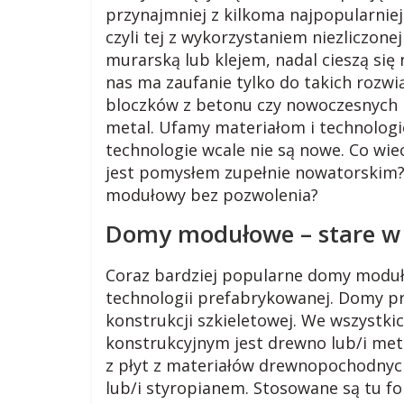
g
przynajmniej z kilkoma najpopularnie
czyli tej z wykorzystaniem niezliczon
m
murarską lub klejem, nadal cieszą się
nas ma zaufanie tylko do takich rozwi
i
bloczków z betonu czy nowoczesnych
metal. Ufamy materiałom i technolog
e
technologie wcale nie są nowe. Co w
jest pomysłem zupełnie nowatorskim?
j
modułowy bez pozwolenia?
Domy modułowe – stare 
s
Coraz bardziej popularne domy modu
k
technologii prefabrykowanej. Domy p
konstrukcji szkieletowej. We wszystk
i
konstrukcyjnym jest drewno lub/i me
z płyt z materiałów drewnopochodnych,
lub/i styropianem. Stosowane są tu fo