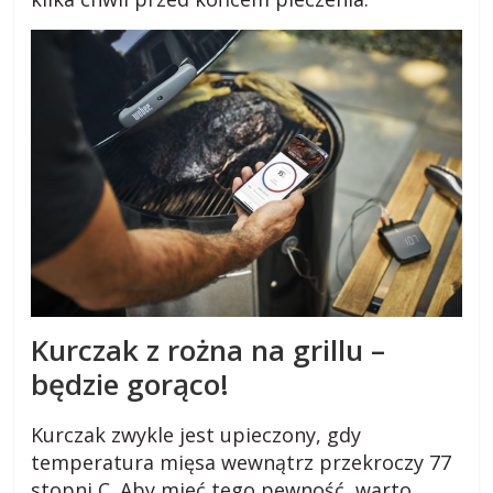
k
i
.
p
l
R
a
Kurczak z rożna na grillu –
d
będzie gorąco!
y
,
Kurczak zwykle jest upieczony, gdy
p
o
temperatura mięsa wewnątrz przekroczy 77
r
stopni C. Aby mieć tego pewność, warto