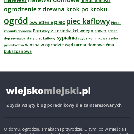
nieruchomości
ogrodzenie z drewna krok po kroku
ogród
piec kaflowy
piec
oświetlenie
Pieco-
Potrawy z kociołka żeliwnego
rower
kominki domowe
schab
sypialnia
dojrzewający
stary piec kaflowy
szyba kominkowa
szyba
wiosna w ogrodzie
wędzarnia domowa
ćma
pyrolityczna
bukszpanowa
Z życia wzięty blog poradnikowy dla zainteresowanych
O domu, ogrodzie, smakach i przyrodzie. O tym, co w mieście i