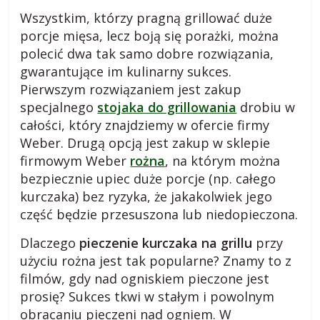
Wszystkim, którzy pragną grillować duże
i
porcje mięsa, lecz boją się porażki, można
polecić dwa tak samo dobre rozwiązania,
,
gwarantujące im kulinarny sukces.
Pierwszym rozwiązaniem jest zakup
b
specjalnego
stojaka do grillowania
drobiu w
całości, który znajdziemy w ofercie firmy
l
Weber. Drugą opcją jest zakup w sklepie
firmowym Weber
rożna
, na którym można
o
bezpiecznie upiec duże porcje (np. całego
kurczaka) bez ryzyka, że jakakolwiek jego
część będzie przesuszona lub niedopieczona.
g
Dlaczego
pieczenie kurczaka na grillu
przy
c
użyciu rożna jest tak popularne? Znamy to z
filmów, gdy nad ogniskiem pieczone jest
z
prosię? Sukces tkwi w stałym i powolnym
obracaniu pieczeni nad ogniem. W