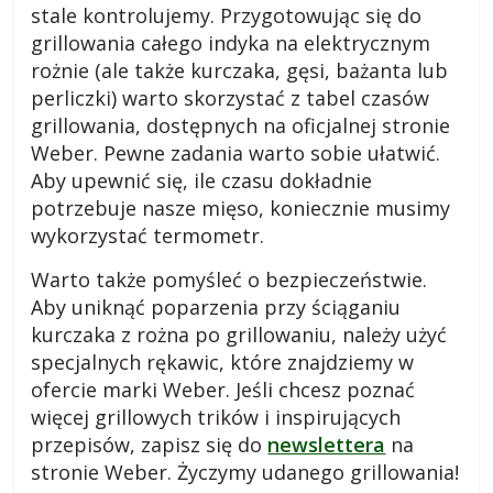
i
stale kontrolujemy. Przygotowując się do
e
grillowania całego indyka na elektrycznym
,
rożnie (ale także kurczaka, gęsi, bażanta lub
c
perliczki) warto skorzystać z tabel czasów
i
grillowania, dostępnych na oficjalnej stronie
e
Weber. Pewne zadania warto sobie ułatwić.
k
Aby upewnić się, ile czasu dokładnie
a
potrzebuje nasze mięso, koniecznie musimy
w
wykorzystać termometr.
o
s
Warto także pomyśleć o bezpieczeństwie.
t
Aby uniknąć poparzenia przy ściąganiu
k
kurczaka z rożna po grillowaniu, należy użyć
i
specjalnych rękawic, które znajdziemy w
.
ofercie marki Weber. Jeśli chcesz poznać
więcej grillowych trików i inspirujących
przepisów, zapisz się do
newslettera
na
stronie Weber. Życzymy udanego grillowania!