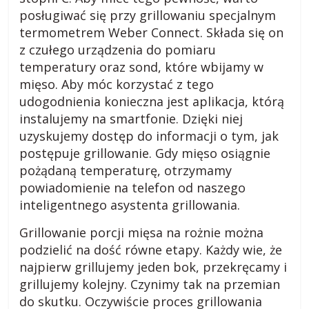
a
posługiwać się przy grillowaniu specjalnym
d
termometrem Weber Connect. Składa się on
n
z czułego urządzenia do pomiaru
y
temperatury oraz sond, które wbijamy w
,
mięso. Aby móc korzystać z tego
p
udogodnienia konieczna jest aplikacja, którą
r
instalujemy na smartfonie. Dzięki niej
z
uzyskujemy dostęp do informacji o tym, jak
e
postępuje grillowanie. Gdy mięso osiągnie
p
pożądaną temperaturę, otrzymamy
i
powiadomienie na telefon od naszego
s
inteligentnego asystenta grillowania.
y
,
Grillowanie porcji mięsa na rożnie można
o
podzielić na dość równe etapy. Każdy wie, że
p
najpierw grillujemy jeden bok, przekręcamy i
i
grillujemy kolejny. Czynimy tak na przemian
n
do skutku. Oczywiście proces grillowania