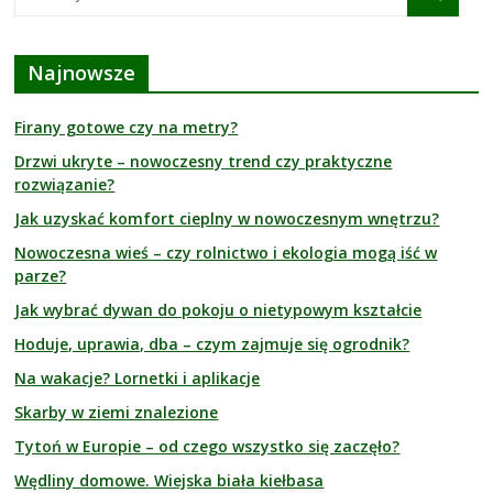
Najnowsze
Firany gotowe czy na metry?
Drzwi ukryte – nowoczesny trend czy praktyczne
rozwiązanie?
Jak uzyskać komfort cieplny w nowoczesnym wnętrzu?
Nowoczesna wieś – czy rolnictwo i ekologia mogą iść w
parze?
Jak wybrać dywan do pokoju o nietypowym kształcie
Hoduje, uprawia, dba – czym zajmuje się ogrodnik?
Na wakacje? Lornetki i aplikacje
Skarby w ziemi znalezione
Tytoń w Europie – od czego wszystko się zaczęło?
Wędliny domowe. Wiejska biała kiełbasa