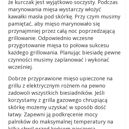
s
że kurczak jest wyjątkowo soczysty. Podczas
marynowania mięsa wystarczy włożyć
kawałki masła pod skórkę. Przy czym musimy
k
pamiętać, aby mięso marynowało się
przynajmniej przez całą noc poprzedzającą
o
grillowanie. Odpowiednio wczesne
przygotowanie mięsa to połowa sukcesu
m
każdego grillowania. Planując biesiadę pewne
czynności musimy zaplanować i wykonać
i
wcześniej.
Dobrze przyprawione mięso upieczone na
e
grillu z elektrycznym rożnem na pewno
zadowoli wszystkich biesiadników. Jeśli
j
korzystamy z grilla gazowego chrupiącą
skórkę możemy uzyskać w sposób dość
s
łatwy. Zapewni ją podkręcenie mocy
palników do maksymalnej temperatury na
kilka chwil przed końcem pieczenia.