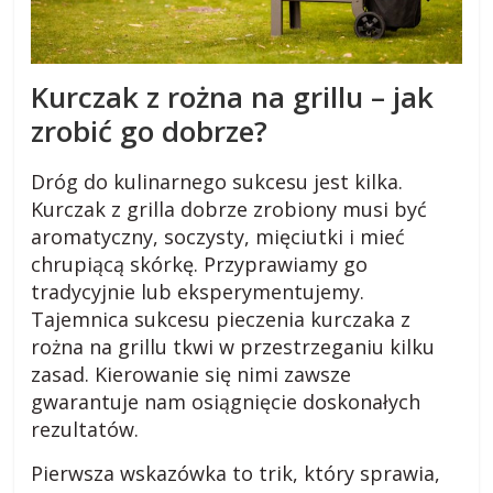
s
k
Kurczak z rożna na grillu – jak
zrobić go dobrze?
i
Dróg do kulinarnego sukcesu jest kilka.
.
Kurczak z grilla dobrze zrobiony musi być
aromatyczny, soczysty, mięciutki i mieć
w
chrupiącą skórkę. Przyprawiamy go
tradycyjnie lub eksperymentujemy.
i
Tajemnica sukcesu pieczenia kurczaka z
rożna na grillu tkwi w przestrzeganiu kilku
zasad. Kierowanie się nimi zawsze
e
gwarantuje nam osiągnięcie doskonałych
rezultatów.
j
Pierwsza wskazówka to trik, który sprawia,