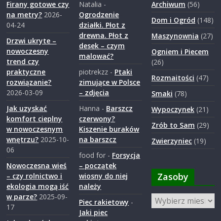
Firany gotowe czy
Natalia
-
Archiwum
(56)
na metry?
2026-
Ogrodzenie
Dom i Ogród
(148)
04-24
działki. Płot z
drewna. Płot z
Maszynownia
(27)
Drzwi ukryte –
desek – czym
nowoczesny
Ogniem i Piecem
malować?
trend czy
(26)
praktyczne
piotrekzz
-
Ptaki
Rozmaitości
(47)
rozwiązanie?
zimujące w Polsce
2026-03-09
– zdjęcia
Smaki
(78)
Jak uzyskać
Hanna
-
Barszcz
Wypoczynek
(21)
komfort cieplny
czerwony?
Zrób to Sam
(29)
w nowoczesnym
Kiszenie buraków
wnętrzu?
2025-10-
na barszcz
Zwierzyniec
(19)
06
food for
-
Forsycja
Nowoczesna wieś
– początek
Zasoby
– czy rolnictwo i
wiosny do niej
ekologia mogą iść
należy
w parze?
2025-09-
Zasoby
Piec rakietowy
-
17
Jaki piec