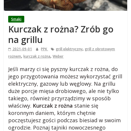
i
e
Smaki
Kurczak z rożna? Zrób go
j
na grillu
s
,
2021-09-01
PPK
grill elektryczny
grill z obrotowym
,
,
rożnem
kurczak z rożna
Weber
k
Jeśli marzy ci się pyszny kurczak z rożna, do
jego przygotowania możesz wykorzystać grill
i
elektryczny, gazowy lub węglowy. Na grillu
duże porcje mięsa drobiowego, ale nie tylko
,
takiego, również przyrządzimy w sposób
właściwy.
Kurczak z rożna
stanie się
b
koronnym daniem, którym chętnie
poczęstujesz gości podczas biesiad w swoim
l
ogrodzie. Poznaj tajniki nowoczesnego