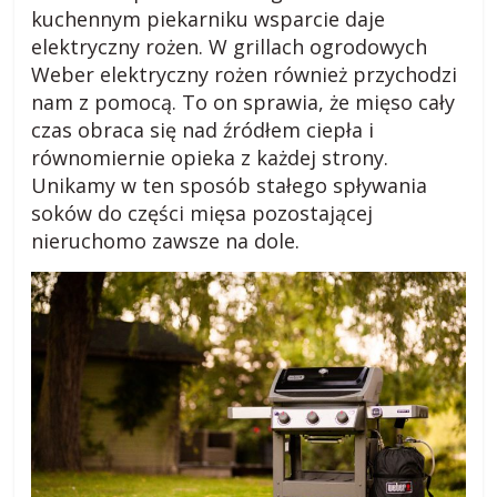
kuchennym piekarniku wsparcie daje
a
elektryczny rożen. W grillach ogrodowych
Weber elektryczny rożen również przychodzi
r
nam z pomocą. To on sprawia, że mięso cały
czas obraca się nad źródłem ciepła i
o
równomiernie opieka z każdej strony.
Unikamy w ten sposób stałego spływania
d
soków do części mięsa pozostającej
nieruchomo zawsze na dole.
z
i
e
j