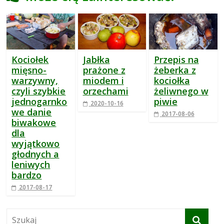
Kociołek
Jabłka
Przepis na
mięsno-
prażone z
żeberka z
warzywny,
miodem i
kociołka
czyli szybkie
orzechami
żeliwnego w
jednogarnko
piwie
2020-10-16
we danie
2017-08-06
biwakowe
dla
wyjątkowo
głodnych a
leniwych
bardzo
2017-08-17