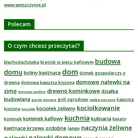
www.wieszczynie.pl
Polecam
O czym chcesz przeczytać?
budowa
blachodachówka
bratnik w piecu kaflowym
dom
domu
byliny kwitnące
domek gospodarczy z
domowe nalewki na
drewna
domowa kapusta kiszona
zimę
drewno kominkowe
działka
domowe wędliny
budowlana
grill ogrodowy
kapusta
garnki gliniane
jabłka pieczone
kociołkowanie
kociołek żeliwny
kiszona
kociołek
kuchnia
kominek kaflowy
kulinaria
kominek
kwiaty
naczynia żeliwne
kwitnące krzewy ozdobne
lampy
nalewki domowe
nalewki