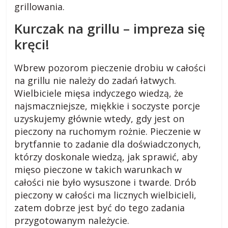
grillowania.
o
Kurczak na grillu – impreza się
kręci!
g
Wbrew pozorom pieczenie drobiu w całości
m
na grillu nie należy do zadań łatwych.
Wielbiciele mięsa indyczego wiedzą, że
i
najsmaczniejsze, miękkie i soczyste porcje
uzyskujemy głównie wtedy, gdy jest on
e
pieczony na ruchomym rożnie. Pieczenie w
brytfannie to zadanie dla doświadczonych,
którzy doskonale wiedzą, jak sprawić, aby
j
mięso pieczone w takich warunkach w
całości nie było wysuszone i twarde. Drób
s
pieczony w całości ma licznych wielbicieli,
zatem dobrze jest być do tego zadania
k
przygotowanym należycie.