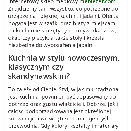
internetowy sklep meblowy
meblezet.com
.
s
Znajdziemy tam wszystko, co potrzebne do
urządzenia i pięknej kuchni, i jadalni. Oferta
k
bogata jest w szafki oraz blaty z miejscami
na kuchenne sprzęty typu zmywarka, zlew,
i
okap czy piecyk, a także stoły i krzesła
niezbędne do wyposażenia jadalni.
.
Kuchnia w stylu nowoczesnym,
klasycznym czy
w
skandynawskim?
i
To zależy od Ciebie. Styl, w jakim urządzona
jest kuchnia, powinien być dopasowany do
e
potrzeb oraz gustu właścicieli. Dobrze, jeśli
całość podporządkowana jest określonej
j
konwencji, a we wnętrzu dominuje myśl
przewodnia. Gdy kolory, kształty i materiały