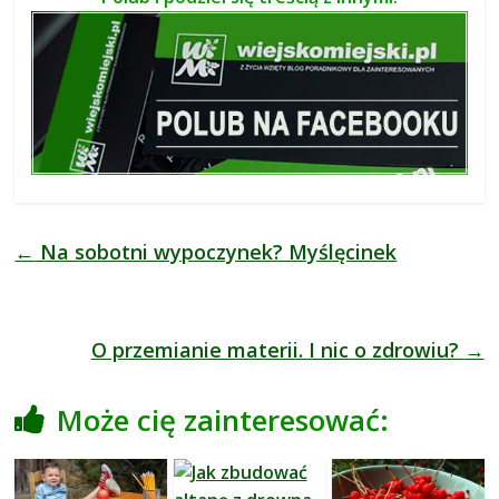
i
e
,
c
i
e
k
a
w
o
←
Na sobotni wypoczynek? Myślęcinek
s
t
k
O przemianie materii. I nic o zdrowiu?
→
i
.
Może cię zainteresować: