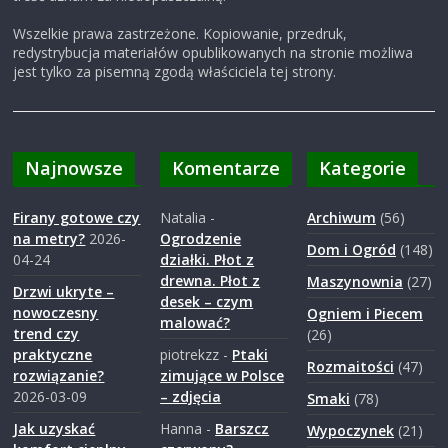
Wszelkie prawa zastrzeżone. Kopiowanie, przedruk,
redystrybucja materiałów opublikowanych na stronie możliwa
jest tylko za pisemną zgodą właściciela tej strony.
Najnowsze
Komentarze
Kategorie
Firany gotowe czy
Natalia
-
Archiwum
(56)
na metry?
2026-
Ogrodzenie
Dom i Ogród
(148)
04-24
działki. Płot z
drewna. Płot z
Maszynownia
(27)
Drzwi ukryte –
desek – czym
nowoczesny
Ogniem i Piecem
malować?
trend czy
(26)
praktyczne
piotrekzz
-
Ptaki
Rozmaitości
(47)
rozwiązanie?
zimujące w Polsce
2026-03-09
– zdjęcia
Smaki
(78)
Jak uzyskać
Hanna
-
Barszcz
Wypoczynek
(21)