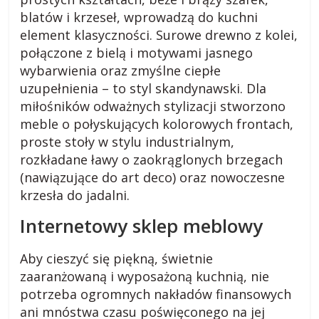
k
blatów i krzeseł, wprowadzą do kuchni
element klasyczności. Surowe drewno z kolei,
i
połączone z bielą i motywami jasnego
wybarwienia oraz zmyślne ciepłe
.
uzupełnienia – to styl skandynawski. Dla
miłośników odważnych stylizacji stworzono
p
meble o połyskujących kolorowych frontach,
proste stoły w stylu industrialnym,
l
rozkładane ławy o zaokrąglonych brzegach
(nawiązujące do art deco) oraz nowoczesne
krzesła do jadalni.
R
a
Internetowy sklep meblowy
d
y
Aby cieszyć się piękną, świetnie
,
zaaranżowaną i wyposażoną kuchnią, nie
p
potrzeba ogromnych nakładów finansowych
o
ani mnóstwa czasu poświęconego na jej
r