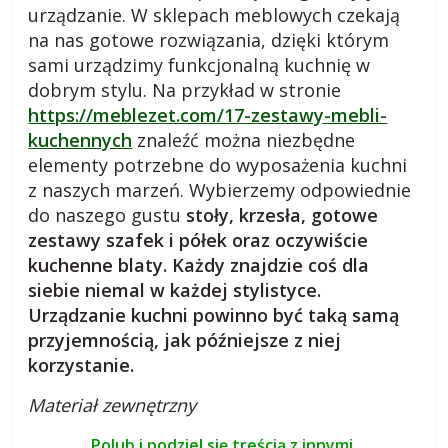
urządzanie. W sklepach meblowych czekają
a
na nas gotowe rozwiązania, dzięki którym
d
sami urządzimy funkcjonalną kuchnię w
n
dobrym stylu. Na przykład w stronie
y
,
https://meblezet.com/17-zestawy-mebli-
p
kuchennych
znaleźć można niezbędne
r
elementy potrzebne do wyposażenia kuchni
z
z naszych marzeń. Wybierzemy odpowiednie
e
do naszego gustu
stoły, krzesła, gotowe
p
zestawy szafek i półek oraz oczywiście
i
kuchenne blaty. Każdy znajdzie coś dla
s
siebie niemal w każdej stylistyce.
y
Urządzanie kuchni powinno być taką samą
,
przyjemnością, jak późniejsze z niej
o
korzystanie.
p
i
Materiał zewnętrzny
n
Polub i podziel się treścią z innymi.