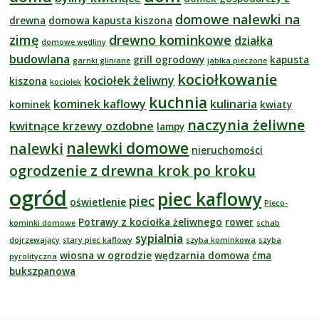
domowe nalewki na
drewna
domowa kapusta kiszona
zimę
drewno kominkowe
działka
domowe wędliny
budowlana
grill ogrodowy
kapusta
garnki gliniane
jabłka pieczone
kociołkowanie
kociołek żeliwny
kiszona
kociołek
kuchnia
kominek kaflowy
kulinaria
kominek
kwiaty
naczynia żeliwne
kwitnące krzewy ozdobne
lampy
nalewki domowe
nalewki
nieruchomości
ogrodzenie z drewna krok po kroku
ogród
piec kaflowy
piec
oświetlenie
Pieco-
Potrawy z kociołka żeliwnego
rower
kominki domowe
schab
sypialnia
dojrzewający
stary piec kaflowy
szyba kominkowa
szyba
wiosna w ogrodzie
wędzarnia domowa
ćma
pyrolityczna
bukszpanowa