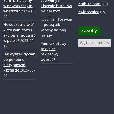
komfort cieplny
czerwony?
Zrób to Sam
(29)
w nowoczesnym
Kiszenie buraków
wnętrzu?
2025-10-
na barszcz
Zwierzyniec
(19)
06
food for
-
Forsycja
Nowoczesna wieś
– początek
Zasoby
– czy rolnictwo i
wiosny do niej
ekologia mogą iść
należy
w parze?
2025-09-
Zasoby
Piec rakietowy
-
17
Jaki piec
Jak wybrać dywan
rakietowy
do pokoju o
wybrać?
nietypowym
kształcie
2025-09-
09