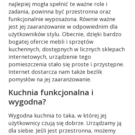
najlepiej mogła spełnić te ważne role i
o
zadania, powinna być przestronna oraz
funkcjonalnie wyposażona. Równie ważne
jest jej zaaranżowanie w odpowiednim dla
g
użytkowników stylu. Obecnie, dzięki bardzo
bogatej ofercie mebli i sprzętów
m
kuchennych, dostępnych w licznych sklepach
internetowych, urządzenie tego
i
pomieszczenia stało się proste i przystępne.
Internet dostarcza nam także bezlik
e
pomysłów na jej zaaranżowanie.
Kuchnia funkcjonalna i
j
wygodna?
s
Wygodna kuchnia to taka, w której jej
użytkownicy czują się dobrze. Urządzamy ją
k
dla siebie. Jeśli jest przestronna, możemy