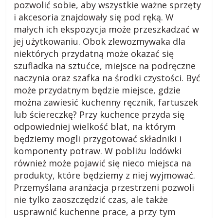
pozwolić sobie, aby wszystkie ważne sprzęty
i
i akcesoria znajdowały się pod ręką. W
małych ich ekspozycja może przeszkadzać w
,
jej użytkowaniu. Obok zlewozmywaka dla
niektórych przydatną może okazać się
szufladka na sztućce, miejsce na podręczne
b
naczynia oraz szafka na środki czystości. Być
może przydatnym będzie miejsce, gdzie
l
można zawiesić kuchenny ręcznik, fartuszek
lub ściereczkę? Przy kuchence przyda się
o
odpowiedniej wielkość blat, na którym
będziemy mogli przygotować składniki i
g
komponenty potraw. W pobliżu lodówki
również może pojawić się nieco miejsca na
c
produkty, które będziemy z niej wyjmować.
Przemyślana aranżacja przestrzeni pozwoli
nie tylko zaoszczędzić czas, ale także
z
usprawnić kuchenne prace, a przy tym