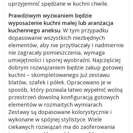
uprzyjemnić spędzane w kuchni chwile.
a
Prawdziwym wyzwaniem będzie
r
wyposażenie kuchni małej lub aranżacja
kuchennego aneksu
. W tym przypadku
dopasowanie wszystkich niezbędnych
o
elementów, aby nie przytłaczały i nadmiernie
nie zagracały pomieszczenia, wymaga
d
umiejętności i sporej wyobraźni. Najczęściej
dobrym rozwiązaniem będzie zakup gotowej
z
kuchni – skompletowanego już zestawu
blatów, szafek i półek. Opracowano je w
i
sposób, który pozwala łatwo wypełnić wolną
przestrzeń dowolną konfiguracją gotowych
e
elementów w rozmaitych wymiarach.
Zestawy są dopasowane kolorystycznie i
wykonane w spójnej stylistyce. Wiele
j
ciekawych rozwiązań ma do zaoferowania