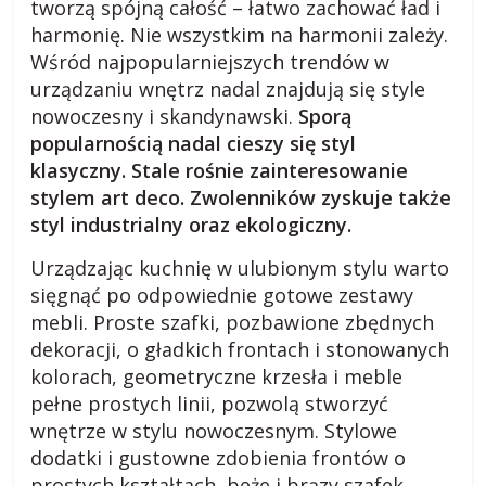
s
tworzą spójną całość – łatwo zachować ład i
harmonię. Nie wszystkim na harmonii zależy.
Wśród najpopularniejszych trendów w
k
urządzaniu wnętrz nadal znajdują się style
nowoczesny i skandynawski.
Sporą
o
popularnością nadal cieszy się styl
klasyczny. Stale rośnie zainteresowanie
m
stylem art deco. Zwolenników zyskuje także
styl industrialny oraz ekologiczny.
i
Urządzając kuchnię w ulubionym stylu warto
sięgnąć po odpowiednie gotowe zestawy
e
mebli. Proste szafki, pozbawione zbędnych
dekoracji, o gładkich frontach i stonowanych
j
kolorach, geometryczne krzesła i meble
pełne prostych linii, pozwolą stworzyć
s
wnętrze w stylu nowoczesnym. Stylowe
dodatki i gustowne zdobienia frontów o
prostych kształtach, beże i brązy szafek,