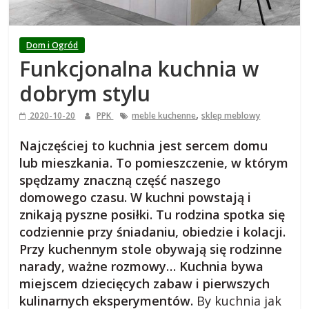
i
e
Dom i Ogród
Funkcjonalna kuchnia w
j
dobrym stylu
s
,
2020-10-20
PPK
meble kuchenne
sklep meblowy
k
Najczęściej to kuchnia jest sercem domu
lub mieszkania. To pomieszczenie, w którym
spędzamy znaczną część naszego
i
domowego czasu. W kuchni powstają i
znikają pyszne posiłki. Tu rodzina spotka się
,
codziennie przy śniadaniu, obiedzie i kolacji.
Przy kuchennym stole obywają się rodzinne
b
narady, ważne rozmowy… Kuchnia bywa
miejscem dziecięcych zabaw i pierwszych
l
kulinarnych eksperymentów.
By kuchnia jak