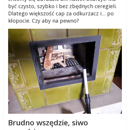
s
być czysto, szybko i bez zbędnych ceregieli.
Dlatego większość cap za odkurzacz i… po
k
kłopocie. Czy aby na pewno?
i
.
w
i
e
j
Brudno wszędzie, siwo