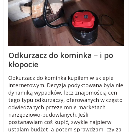
i
e
,
c
i
e
k
a
Odkurzacz do kominka – i po
w
kłopocie
o
s
Odkurzacz do kominka kupiłem w sklepie
t
internetowym. Decyzja podyktowana była nie
k
dynamiką wypadków, lecz znajomością cen
i
.
tego typu odkurzaczy, oferowanych w często
odwiedzanych przeze mnie marketach
narzędziowo-budowlanych. Jeśli
postanawiam coś kupić, zwykle najpierw
ustalam budżet a potem sprawdzam, czy za