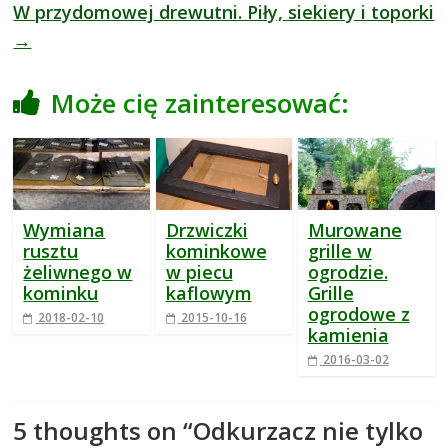
W przydomowej drewutni. Piły, siekiery i toporki
→
Może cię zainteresować:
Wymiana
Drzwiczki
Murowane
rusztu
kominkowe
grille w
żeliwnego w
w piecu
ogrodzie.
kominku
kaflowym
Grille
ogrodowe z
2018-02-10
2015-10-16
kamienia
2016-03-02
5 thoughts on “
Odkurzacz nie tylko