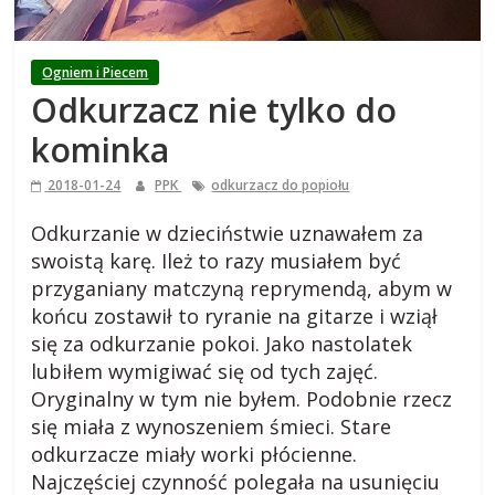
i
e
Ogniem i Piecem
Odkurzacz nie tylko do
j
kominka
s
2018-01-24
PPK
odkurzacz do popiołu
k
Odkurzanie w dzieciństwie uznawałem za
swoistą karę. Ileż to razy musiałem być
przyganiany matczyną reprymendą, abym w
i
końcu zostawił to ryranie na gitarze i wziął
się za odkurzanie pokoi. Jako nastolatek
,
lubiłem wymigiwać się od tych zajęć.
Oryginalny w tym nie byłem. Podobnie rzecz
b
się miała z wynoszeniem śmieci. Stare
odkurzacze miały worki płócienne.
l
Najczęściej czynność polegała na usunięciu