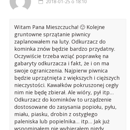
2018-01-25 o 18:10
Witam Pana Mieszczucha! 🙂 Kolejne
gruntowne sprzątanie piwnicy
zaplanowałem na luty. Odkurzacz do
kominka znów będzie bardzo przydatny.
Oczywiście trzeba wziąć poprawkę na
gabaryty odkurzacza i fakt, że i on ma
swoje ograniczenia. Najpierw piwnica
będzie uprzątnięta z większych i cięższych
nieczystości. Kawałków pokruszonej cegły
nim nie będę zbierał. Ale wióry, pył itp…
Odkurzacz do kominków to urządzenie
dostosowane do zasysania popiołu, pyłu,
miału, piasku, drobin z ostygłego
paleniska lub popielnika… itp… Jak już
wspominałem nie wybierałem nigdy