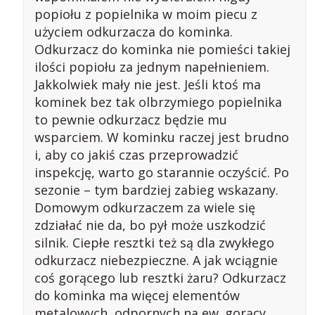
popiołu z popielnika w moim piecu z
użyciem odkurzacza do kominka.
Odkurzacz do kominka nie pomieści takiej
ilości popiołu za jednym napełnieniem.
Jakkolwiek mały nie jest. Jeśli ktoś ma
kominek bez tak olbrzymiego popielnika
to pewnie odkurzacz będzie mu
wsparciem. W kominku raczej jest brudno
i, aby co jakiś czas przeprowadzić
inspekcję, warto go starannie oczyścić. Po
sezonie – tym bardziej zabieg wskazany.
Domowym odkurzaczem za wiele się
zdziałać nie da, bo pył może uszkodzić
silnik. Ciepłe resztki też są dla zwykłego
odkurzacz niebezpieczne. A jak wciągnie
coś gorącego lub resztki żaru? Odkurzacz
do kominka ma więcej elementów
metalowych, odpornych na ew. gorący