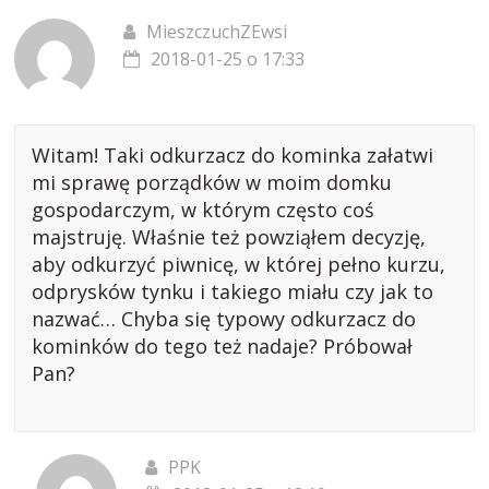
MieszczuchZEwsi
2018-01-25 o 17:33
Witam! Taki odkurzacz do kominka załatwi
mi sprawę porządków w moim domku
gospodarczym, w którym często coś
majstruję. Właśnie też powziąłem decyzję,
aby odkurzyć piwnicę, w której pełno kurzu,
odprysków tynku i takiego miału czy jak to
nazwać… Chyba się typowy odkurzacz do
kominków do tego też nadaje? Próbował
Pan?
PPK