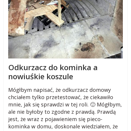
k
i
.
p
l
Odkurzacz do kominka a
nowiuśkie koszule
R
a
Mógłbym napisać, że odkurzacz domowy
d
chciałem tylko przetestować, że ciekawiło
y
mnie, jak się sprawdzi w tej roli. 🙂 Mógłbym,
,
ale nie byłoby to zgodne z prawdą. Prawdą
p
jest, że wraz z pojawieniem się pieco-
o
kominka w domu, doskonale wiedziałem, że
r