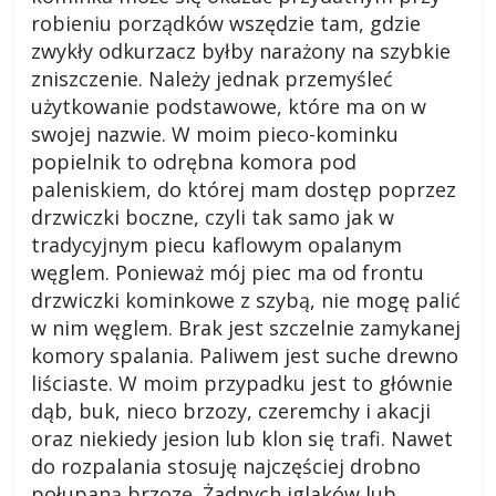
robieniu porządków wszędzie tam, gdzie
zwykły odkurzacz byłby narażony na szybkie
zniszczenie. Należy jednak przemyśleć
użytkowanie podstawowe, które ma on w
swojej nazwie. W moim pieco-kominku
popielnik to odrębna komora pod
paleniskiem, do której mam dostęp poprzez
drzwiczki boczne, czyli tak samo jak w
tradycyjnym piecu kaflowym opalanym
węglem. Ponieważ mój piec ma od frontu
drzwiczki kominkowe z szybą, nie mogę palić
w nim węglem. Brak jest szczelnie zamykanej
komory spalania. Paliwem jest suche drewno
liściaste. W moim przypadku jest to głównie
dąb, buk, nieco brzozy, czeremchy i akacji
oraz niekiedy jesion lub klon się trafi. Nawet
do rozpalania stosuję najczęściej drobno
połupaną brzozę. Żadnych iglaków lub