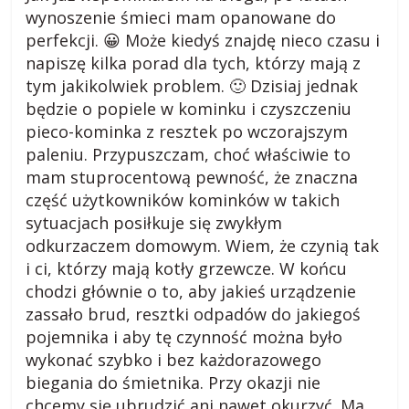
wynoszenie śmieci mam opanowane do
a
perfekcji. 😀 Może kiedyś znajdę nieco czasu i
napiszę kilka porad dla tych, którzy mają z
r
tym jakikolwiek problem. 🙂 Dzisiaj jednak
będzie o popiele w kominku i czyszczeniu
o
pieco-kominka z resztek po wczorajszym
paleniu. Przypuszczam, choć właściwie to
d
mam stuprocentową pewność, że znaczna
część użytkowników kominków w takich
z
sytuacjach posiłkuje się zwykłym
odkurzaczem domowym. Wiem, że czynią tak
i ci, którzy mają kotły grzewcze. W końcu
i
chodzi głównie o to, aby jakieś urządzenie
zassało brud, resztki odpadów do jakiegoś
e
pojemnika i aby tę czynność można było
wykonać szybko i bez każdorazowego
j
biegania do śmietnika. Przy okazji nie
chcemy się ubrudzić ani nawet okurzyć. Ma