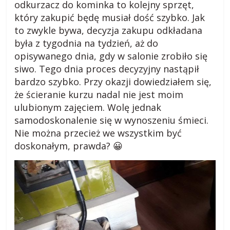
odkurzacz do kominka to kolejny sprzęt,
a
który zakupić będę musiał dość szybko. Jak
d
to zwykle bywa, decyzja zakupu odkładana
n
była z tygodnia na tydzień, aż do
y
opisywanego dnia, gdy w salonie zrobiło się
,
siwo. Tego dnia proces decyzyjny nastąpił
p
bardzo szybko. Przy okazji dowiedziałem się,
r
że ścieranie kurzu nadal nie jest moim
z
ulubionym zajęciem. Wolę jednak
e
samodoskonalenie się w wynoszeniu śmieci.
p
Nie można przecież we wszystkim być
i
s
doskonałym, prawda? 😀
y
,
o
p
i
n