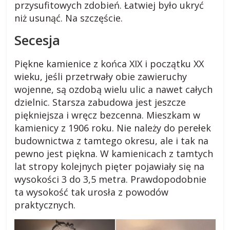
k
przysufitowych zdobień. Łatwiej było ukryć
niż usunąć. Na szczęście.
i
Secesja
.
Piękne kamienice z końca XIX i początku XX
wieku, jeśli przetrwały obie zawieruchy
p
wojenne, są ozdobą wielu ulic a nawet całych
dzielnic. Starsza zabudowa jest jeszcze
l
piękniejsza i wręcz bezcenna. Mieszkam w
kamienicy z 1906 roku. Nie należy do perełek
budownictwa z tamtego okresu, ale i tak na
R
a
pewno jest piękna. W kamienicach z tamtych
d
lat stropy kolejnych pięter pojawiały się na
y
wysokości 3 do 3,5 metra. Prawdopodobnie
,
ta wysokość tak urosła z powodów
p
praktycznych.
o
r