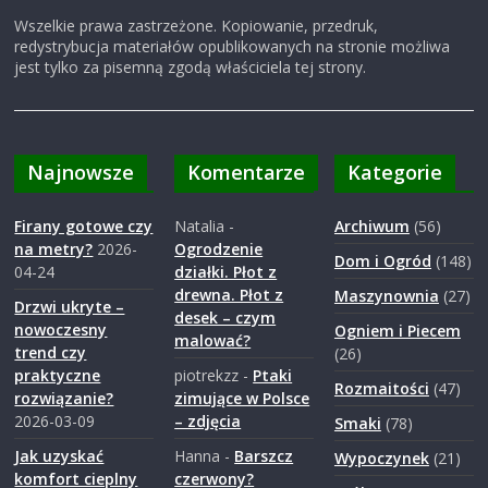
Wszelkie prawa zastrzeżone. Kopiowanie, przedruk,
redystrybucja materiałów opublikowanych na stronie możliwa
jest tylko za pisemną zgodą właściciela tej strony.
Najnowsze
Komentarze
Kategorie
Firany gotowe czy
Natalia
-
Archiwum
(56)
na metry?
2026-
Ogrodzenie
Dom i Ogród
(148)
04-24
działki. Płot z
drewna. Płot z
Maszynownia
(27)
Drzwi ukryte –
desek – czym
nowoczesny
Ogniem i Piecem
malować?
trend czy
(26)
praktyczne
piotrekzz
-
Ptaki
Rozmaitości
(47)
rozwiązanie?
zimujące w Polsce
2026-03-09
– zdjęcia
Smaki
(78)
Jak uzyskać
Hanna
-
Barszcz
Wypoczynek
(21)
komfort cieplny
czerwony?