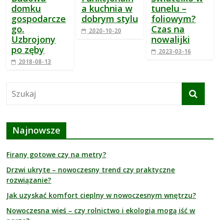
domku
a kuchnia w
tunelu –
gospodarcze
dobrym stylu
foliowym?
go.
Czas na
2020-10-20
Uzbrojony
nowalijki
po zęby
2023-03-16
2018-08-13
Najnowsze
Firany gotowe czy na metry?
Drzwi ukryte – nowoczesny trend czy praktyczne
rozwiązanie?
Jak uzyskać komfort cieplny w nowoczesnym wnętrzu?
Nowoczesna wieś – czy rolnictwo i ekologia mogą iść w