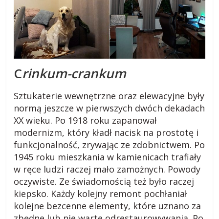
i
,
b
C
rinkum-crankum
l
Sztukaterie wewnętrzne oraz elewacyjne były
normą jeszcze w pierwszych dwóch dekadach
XX wieku. Po 1918 roku zapanował
o
modernizm, który kładł nacisk na prostotę i
funkcjonalność, zrywając ze zdobnictwem. Po
g
1945 roku mieszkania w kamienicach trafiały
w ręce ludzi raczej mało zamożnych. Powody
c
oczywiste. Ze świadomością też było raczej
kiepsko. Każdy kolejny remont pochłaniał
z
kolejne bezcenne elementy, które uznano za
zbędne lub nie warte odrestaurowywania. Po