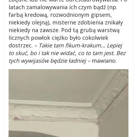
a
latach zamalowywania ich czym bądź (np.
farbą kredową, rozwodnionym gipsem,
niekiedy olejną), misterne zdobienia znikały
r
niekiedy na zawsze. Pod tą grubą warstwą
licznych powłok ciężko było cokolwiek
o
dostrzec.
– Takie tam fikum-krakum… Lepiej
to skuć, bo i tak nie widać, co to tam jest. Bez
d
tych wywijasów będzie ładniej –
mawiano.
z
i
e
j