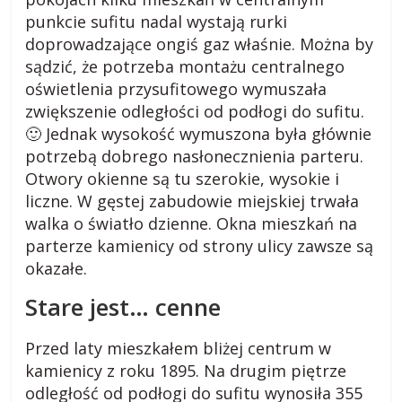
i
punkcie sufitu nadal wystają rurki
e
doprowadzające ongiś gaz właśnie. Można by
,
sądzić, że potrzeba montażu centralnego
c
oświetlenia przysufitowego wymuszała
i
e
zwiększenie odległości od podłogi do sufitu.
k
🙂 Jednak wysokość wymuszona była głównie
a
potrzebą dobrego nasłonecznienia parteru.
w
Otwory okienne są tu szerokie, wysokie i
o
liczne. W gęstej zabudowie miejskiej trwała
s
walka o światło dzienne. Okna mieszkań na
t
parterze kamienicy od strony ulicy zawsze są
k
okazałe.
i
Stare jest… cenne
.
Przed laty mieszkałem bliżej centrum w
kamienicy z roku 1895. Na drugim piętrze
odległość od podłogi do sufitu wynosiła 355