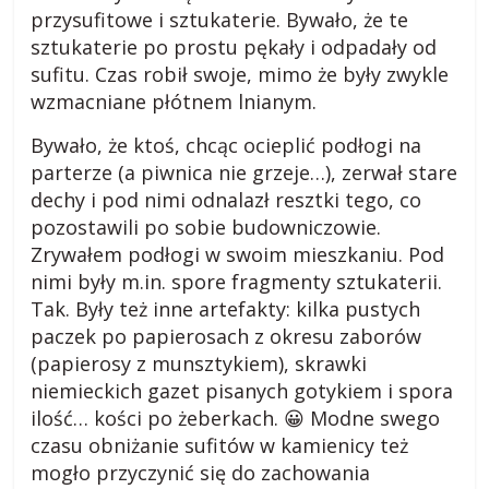
s
przysufitowe i sztukaterie. Bywało, że te
sztukaterie po prostu pękały i odpadały od
k
sufitu. Czas robił swoje, mimo że były zwykle
wzmacniane płótnem lnianym.
o
Bywało, że ktoś, chcąc ocieplić podłogi na
parterze (a piwnica nie grzeje…), zerwał stare
m
dechy i pod nimi odnalazł resztki tego, co
pozostawili po sobie budowniczowie.
i
Zrywałem podłogi w swoim mieszkaniu. Pod
nimi były m.in. spore fragmenty sztukaterii.
e
Tak. Były też inne artefakty: kilka pustych
paczek po papierosach z okresu zaborów
j
(papierosy z munsztykiem), skrawki
niemieckich gazet pisanych gotykiem i spora
ilość… kości po żeberkach. 😀 Modne swego
s
czasu obniżanie sufitów w kamienicy też
mogło przyczynić się do zachowania