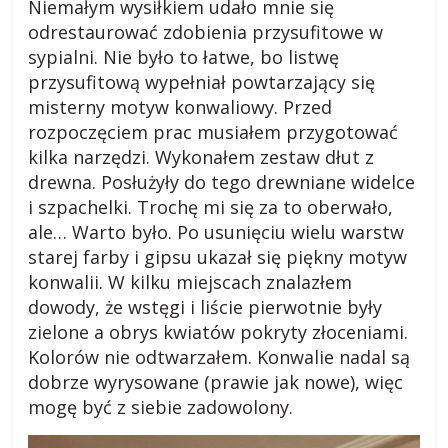
Niemałym wysiłkiem udało mnie się
odrestaurować zdobienia przysufitowe w
sypialni. Nie było to łatwe, bo listwę
przysufitową wypełniał powtarzający się
misterny motyw konwaliowy. Przed
rozpoczęciem prac musiałem przygotować
kilka narzędzi. Wykonałem zestaw dłut z
drewna. Posłużyły do tego drewniane widelce
i szpachelki. Trochę mi się za to oberwało,
ale… Warto było. Po usunięciu wielu warstw
starej farby i gipsu ukazał się piękny motyw
konwalii. W kilku miejscach znalazłem
dowody, że wstęgi i liście pierwotnie były
zielone a obrys kwiatów pokryty złoceniami.
Kolorów nie odtwarzałem. Konwalie nadal są
dobrze wyrysowane (prawie jak nowe), więc
mogę być z siebie zadowolony.