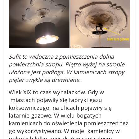
a
d
n
y
,
p
r
Sufit to widoczna z pomieszczenia dolna
z
powierzchnia stropu. Piętro wyżej na stropie
e
ułożona jest podłoga. W kamienicach stropy
p
pięter zwykle są drewniane.
i
s
Wiek XIX to czas wynalazków. Gdy w
y
miastach pojawiły się fabryki gazu
,
koksowniczego, na ulicach pojawiły się
o
latarnie gazowe. W wielu bogatych
p
kamienicach do oświetlenia pomieszczeń też
i
go wykorzystywano. W mojej kamienicy w
n
pokojach kilku mieszkań w centralnym