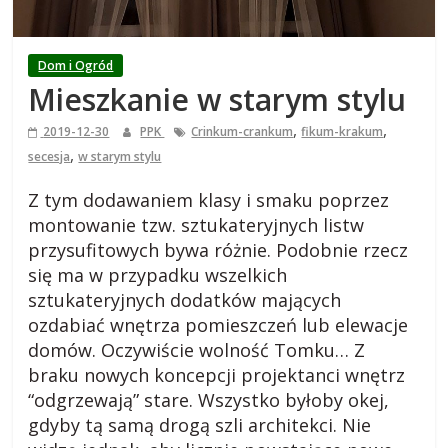
i
e
Dom i Ogród
Mieszkanie w starym stylu
j
,
,
2019-12-30
PPK
Crinkum-crankum
fikum-krakum
s
,
secesja
w starym stylu
Z tym dodawaniem klasy i smaku poprzez
k
montowanie tzw. sztukateryjnych listw
przysufitowych bywa różnie. Podobnie rzecz
i
się ma w przypadku wszelkich
sztukateryjnych dodatków mających
,
ozdabiać wnętrza pomieszczeń lub elewacje
domów. Oczywiście wolność Tomku… Z
b
braku nowych koncepcji projektanci wnętrz
“odgrzewają” stare. Wszystko byłoby okej,
gdyby tą samą drogą szli architekci. Nie
l