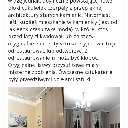
widzę jednak, aby licznie powstające nowe
bloki cokolwiek czerpały z przepięknej
o
architektury starych kamienic. Natomiast
jeśli kupiłeś mieszkanie w kamienicy (jest od
g
jakiegoś czasu taka moda), w której ktoś
przed laty zlikwidował lub zniszczył
m
oryginalne elementy sztukateryjne, warto je
odrestaurować lub odtworzyć. Z
i
odrestaurowaniem może być kłopot.
Oryginalne listwy przysufitowe miały
misterne zdobienia. Ówczesne sztukaterie
e
były prawdziwymi dziełami sztuki.
j
s
k