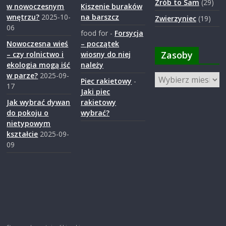
Zrób to Sam
(29)
w nowoczesnym
Kiszenie buraków
wnętrzu?
2025-10-
na barszcz
Zwierzyniec
(19)
06
food for
-
Forsycja
Nowoczesna wieś
– początek
Zasoby
– czy rolnictwo i
wiosny do niej
ekologia mogą iść
należy
w parze?
2025-09-
Zasoby
Piec rakietowy
-
17
Jaki piec
Jak wybrać dywan
rakietowy
do pokoju o
wybrać?
nietypowym
kształcie
2025-09-
09