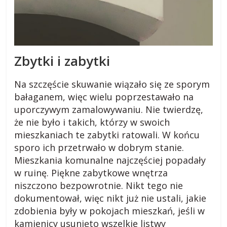
s
k
Zbytki i zabytki
i
Na szczęście skuwanie wiązało się ze sporym
.
bałaganem, więc wielu poprzestawało na
uporczywym zamalowywaniu. Nie twierdzę,
w
że nie było i takich, którzy w swoich
mieszkaniach te zabytki ratowali. W końcu
i
sporo ich przetrwało w dobrym stanie.
Mieszkania komunalne najczęściej popadały
e
w ruinę. Piękne zabytkowe wnętrza
niszczono bezpowrotnie. Nikt tego nie
dokumentował, więc nikt już nie ustali, jakie
j
zdobienia były w pokojach mieszkań, jeśli w
kamienicy usunięto wszelkie listwy