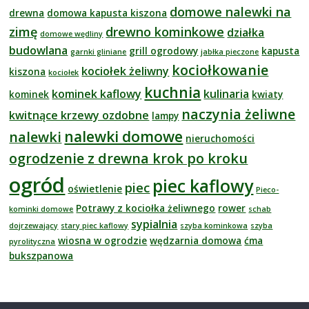
domowe nalewki na
drewna
domowa kapusta kiszona
zimę
drewno kominkowe
działka
domowe wędliny
budowlana
grill ogrodowy
kapusta
garnki gliniane
jabłka pieczone
kociołkowanie
kociołek żeliwny
kiszona
kociołek
kuchnia
kominek kaflowy
kulinaria
kominek
kwiaty
naczynia żeliwne
kwitnące krzewy ozdobne
lampy
nalewki domowe
nalewki
nieruchomości
ogrodzenie z drewna krok po kroku
ogród
piec kaflowy
piec
oświetlenie
Pieco-
Potrawy z kociołka żeliwnego
rower
kominki domowe
schab
sypialnia
dojrzewający
stary piec kaflowy
szyba kominkowa
szyba
wiosna w ogrodzie
wędzarnia domowa
ćma
pyrolityczna
bukszpanowa