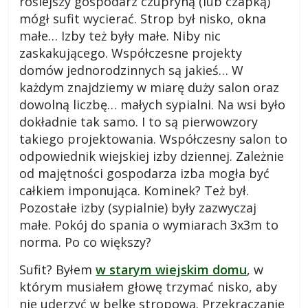
roślejszy gospodarz czupryną (lub czapką)
mógł sufit wycierać. Strop był nisko, okna
małe… Izby też były małe. Niby nic
zaskakującego. Współczesne projekty
domów jednorodzinnych są jakieś… W
każdym znajdziemy w miarę duży salon oraz
dowolną liczbę… małych sypialni. Na wsi było
dokładnie tak samo. I to są pierwowzory
takiego projektowania. Współczesny salon to
odpowiednik wiejskiej izby dziennej. Zależnie
od majętności gospodarza izba mogła być
całkiem imponująca. Kominek? Też był.
Pozostałe izby (sypialnie) były zazwyczaj
małe. Pokój do spania o wymiarach 3x3m to
norma. Po co większy?
Sufit? Byłem
w starym wiejskim domu
, w
którym musiałem głowę trzymać nisko, aby
nie uderzyć w belkę stropową. Przekraczanie