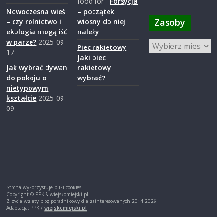
food for
-
Forsycja
Nowoczesna wieś
– początek
Zasoby
– czy rolnictwo i
wiosny do niej
ekologia mogą iść
należy
w parze?
2025-09-
Zasoby
Piec rakietowy
-
17
Jaki piec
Jak wybrać dywan
rakietowy
do pokoju o
wybrać?
nietypowym
kształcie
2025-09-
09
Strona wykorzystuje pliki cookies
Copyright © PPK & wiejskomiejski.pl
Z zycia wziety blog poradnikowy dla zainteresowanych 2014-2026
Adaptacja: PPK /
wiejskomiejski.pl