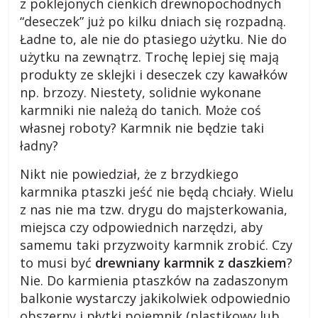
z poklejonych cienkich drewnopochodnych
a
“deseczek” już po kilku dniach się rozpadną.
Ładne to, ale nie do ptasiego użytku. Nie do
r
użytku na zewnątrz. Trochę lepiej się mają
produkty ze sklejki i deseczek czy kawałków
o
np. brzozy. Niestety, solidnie wykonane
karmniki nie należą do tanich. Może coś
własnej roboty? Karmnik nie będzie taki
d
ładny?
z
Nikt nie powiedział, że z brzydkiego
karmnika ptaszki jeść nie będą chciały. Wielu
i
z nas nie ma tzw. drygu do majsterkowania,
miejsca czy odpowiednich narzędzi, aby
samemu taki przyzwoity karmnik zrobić. Czy
e
to musi być
drewniany karmnik z daszkiem
?
Nie. Do karmienia ptaszków na zadaszonym
j
balkonie wystarczy jakikolwiek odpowiednio
obszerny i płytki pojemnik (plastikowy lub