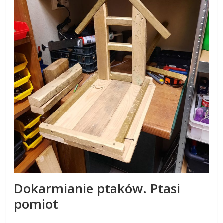
s
k
o
m
i
e
j
Dokarmianie ptaków. Ptasi
s
pomiot