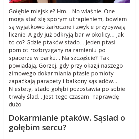
i
e
Gołębie miejskie? Hm… No właśnie. One
,
mogą stać się sporym utrapieniem, bowiem
c
są wyjątkowo żarłoczne i zwykle przybywają
i
licznie. A gdy już odkryją bar w okolicy… Jak
e
to co? Gdzie ptaków stado… Jeden ptasi
k
pomiot rozbryzgany na ramieniu po
a
spacerze w parku… Na szczęście? Tak
w
powiadają. Gorzej, gdy przy okazji naszego
o
zimowego dokarmiania ptasie pomioty
s
zapaćkają parapety i balkony sąsiadów…
t
Niestety, stado gołębi pozostawia po sobie
k
trwały ślad… Jest tego czasami naprawdę
i
dużo.
.
Dokarmianie ptaków. Sąsiad o
gołębim sercu?