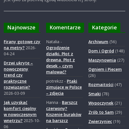
Najnowsze
Komentarze
Kategorie
Firany gotowe czy
Natalia
-
Archiwum
(56)
na metry?
2026-
Ogrodzenie
Dom i Ogród
(148)
04-24
działki. Płot z
drewna. Płot z
Maszynownia
(27)
Drzwi ukryte –
desek – czym
nowoczesny
Ogniem i Piecem
malować?
trend czy
(26)
praktyczne
piotrekzz
-
Ptaki
Rozmaitości
(47)
rozwiązanie?
zimujące w Polsce
2026-03-09
– zdjęcia
Smaki
(78)
Jak uzyskać
Hanna
-
Barszcz
Wypoczynek
(21)
komfort cieplny
czerwony?
Zrób to Sam
(29)
w nowoczesnym
Kiszenie buraków
wnętrzu?
2025-10-
na barszcz
Zwierzyniec
(19)
06