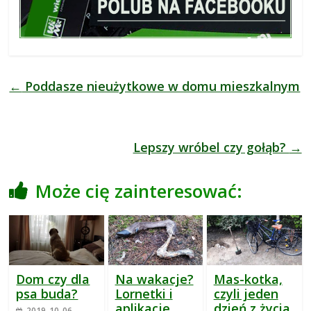
←
Poddasze nieużytkowe w domu mieszkalnym
Lepszy wróbel czy gołąb?
→
Może cię zainteresować:
Dom czy dla
Na wakacje?
Mas-kotka,
psa buda?
Lornetki i
czyli jeden
aplikacje
dzień z życia
2019-10-06