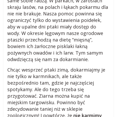
same sobie radzą. W parkach, w zaroślach
skraju lasów, na polach i łąkach pokarmu dla
nie nie brakuje. Nasza pomoc powinna się
ograniczyć tylko do wystawienia poidełek,
aby w upalne dni ptaki miały dostęp do
wody. W okresie lęgowym nasze ogrodowe
ptaszki przechodzą na dietę “mięsną”,
bowiem ich żarłoczne pisklaki łakną
pożywnych owadów i ich larw. Tym samym
odwdzięczą się nam za dokarmianie.
Chcąc wesprzeć ptaki zimą, dokarmiajmy je
nie tylko w karmnikach, ale także
bezpośrednio tam, gdzie je najczęściej
spotykamy. Ale do tego trzeba się
przygotować. Ziarna można kupić na
miejskim targowisku. Powinno być
zdecydowanie taniej niż w sklepie
zoologicznym! I powtórzę, że
nie karmimy