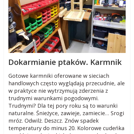
i
,
b
l
Dokarmianie ptaków.
Karmnik
o
Gotowe karmniki oferowane w sieciach
handlowych często wyglądają przecudnie, ale
g
w praktyce nie wytrzymują zderzenia z
trudnymi warunkami pogodowymi.
Trudnymi? Dla tej pory roku są to warunki
c
naturalne. Śnieżyce, zawieje, zamiecie… Srogi
mróz. Odwilż. Deszcz. Znów spadek
z
temperatury do minus 20. Kolorowe cudeńka