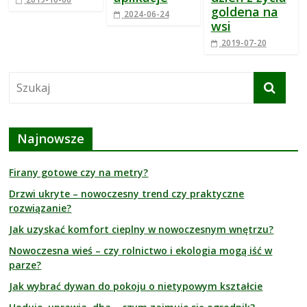
goldena na
2024-06-24
wsi
2019-07-20
Najnowsze
Firany gotowe czy na metry?
Drzwi ukryte – nowoczesny trend czy praktyczne
rozwiązanie?
Jak uzyskać komfort cieplny w nowoczesnym wnętrzu?
Nowoczesna wieś – czy rolnictwo i ekologia mogą iść w
parze?
Jak wybrać dywan do pokoju o nietypowym kształcie