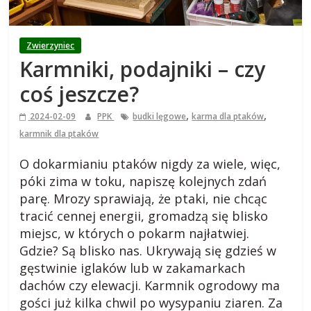
i
e
Zwierzyniec
Karmniki, podajniki – czy
j
coś jeszcze?
s
,
,
2024-02-09
PPK
budki lęgowe
karma dla ptaków
karmnik dla ptaków
k
O dokarmianiu ptaków nigdy za wiele, więc,
póki zima w toku, napiszę kolejnych zdań
i
parę. Mrozy sprawiają, że ptaki, nie chcąc
tracić cennej energii, gromadzą się blisko
,
miejsc, w których o pokarm najłatwiej.
Gdzie? Są blisko nas. Ukrywają się gdzieś w
b
gęstwinie iglaków lub w zakamarkach
dachów czy elewacji. Karmnik ogrodowy ma
l
gości już kilka chwil po wysypaniu ziaren. Za