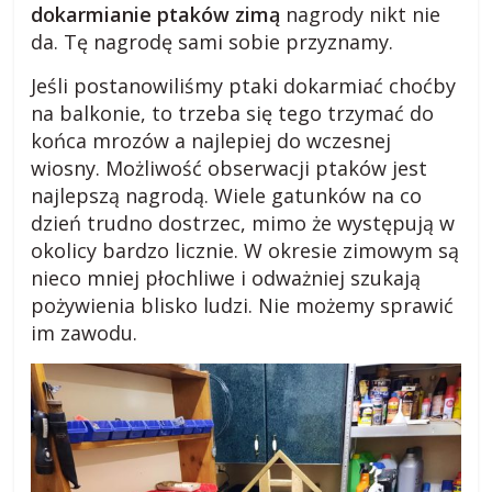
dokarmianie ptaków zimą
nagrody nikt nie
o
da. Tę nagrodę sami sobie przyznamy.
Jeśli postanowiliśmy ptaki dokarmiać choćby
g
na balkonie, to trzeba się tego trzymać do
końca mrozów a najlepiej do wczesnej
m
wiosny. Możliwość obserwacji ptaków jest
najlepszą nagrodą. Wiele gatunków na co
i
dzień trudno dostrzec, mimo że występują w
okolicy bardzo licznie. W okresie zimowym są
nieco mniej płochliwe i odważniej szukają
e
pożywienia blisko ludzi. Nie możemy sprawić
im zawodu.
j
s
k