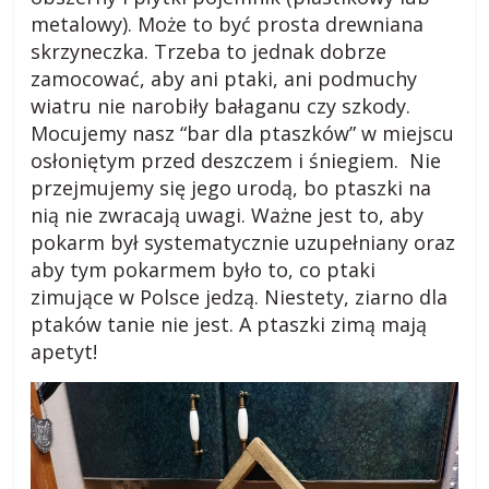
s
metalowy). Może to być prosta drewniana
skrzyneczka. Trzeba to jednak dobrze
k
zamocować, aby ani ptaki, ani podmuchy
wiatru nie narobiły bałaganu czy szkody.
i
Mocujemy nasz “bar dla ptaszków” w miejscu
osłoniętym przed deszczem i śniegiem. Nie
przejmujemy się jego urodą, bo ptaszki na
.
nią nie zwracają uwagi. Ważne jest to, aby
pokarm był systematycznie uzupełniany oraz
w
aby tym pokarmem było to, co ptaki
zimujące w Polsce jedzą. Niestety, ziarno dla
i
ptaków tanie nie jest. A ptaszki zimą mają
apetyt!
e
j