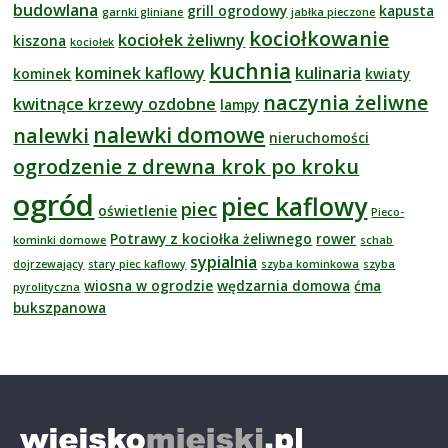
budowlana
grill ogrodowy
kapusta
garnki gliniane
jabłka pieczone
kociołkowanie
kociołek żeliwny
kiszona
kociołek
kuchnia
kominek kaflowy
kulinaria
kominek
kwiaty
naczynia żeliwne
kwitnące krzewy ozdobne
lampy
nalewki domowe
nalewki
nieruchomości
ogrodzenie z drewna krok po kroku
ogród
piec kaflowy
piec
oświetlenie
Pieco-
Potrawy z kociołka żeliwnego
rower
kominki domowe
schab
sypialnia
dojrzewający
stary piec kaflowy
szyba kominkowa
szyba
wiosna w ogrodzie
wędzarnia domowa
ćma
pyrolityczna
bukszpanowa