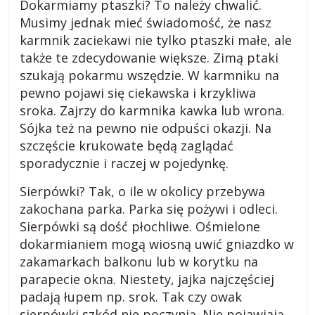
k
Dokarmiamy ptaszki? To należy chwalić.
Musimy jednak mieć świadomość, że nasz
i
karmnik zaciekawi nie tylko ptaszki małe, ale
także te zdecydowanie większe. Zimą ptaki
.
szukają pokarmu wszędzie. W karmniku na
pewno pojawi się ciekawska i krzykliwa
sroka. Zajrzy do karmnika kawka lub wrona.
p
Sójka też na pewno nie odpuści okazji. Na
szczęście krukowate będą zaglądać
l
sporadycznie i raczej w pojedynkę.
Sierpówki? Tak, o ile w okolicy przebywa
R
zakochana parka. Parka się pożywi i odleci.
a
Sierpówki są dość płochliwe. Ośmielone
d
dokarmianiem mogą wiosną uwić gniazdko w
y
,
zakamarkach balkonu lub w korytku na
p
parapecie okna. Niestety, jajka najczęściej
o
padają łupem np. srok. Tak czy owak
r
sierpówki szkód nie poczynią. Nie pojawiają