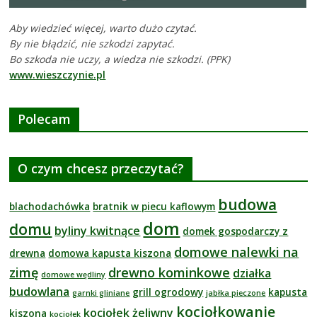
Aby wiedzieć więcej, warto dużo czytać.
By nie błądzić, nie szkodzi zapytać.
Bo szkoda nie uczy, a wiedza nie szkodzi. (PPK)
www.wieszczynie.pl
Polecam
O czym chcesz przeczytać?
budowa
blachodachówka
bratnik w piecu kaflowym
dom
domu
byliny kwitnące
domek gospodarczy z
domowe nalewki na
drewna
domowa kapusta kiszona
zimę
drewno kominkowe
działka
domowe wędliny
budowlana
grill ogrodowy
kapusta
garnki gliniane
jabłka pieczone
kociołkowanie
kociołek żeliwny
kiszona
kociołek