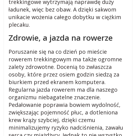
i
trekkingowe wytrzymają naprawdę duży
e
ładunek, więc bez obaw. A dzięki sakwom
,
unikacie wożenia całego dobytku w ciężkim
c
plecaku.
i
Zdrowie, a jazda na rowerze
e
k
Poruszanie się na co dzień po mieście
a
w
rowerem trekkingowym ma także ogromne
o
zalety zdrowotne. Docenią to zwłaszcza
s
osoby, które przez osiem godzin siedzą za
t
biurkiem przed ekranem komputera.
k
Regularna jazda rowerem ma dla naszego
i
organizmu niebagatelne znaczenie.
.
Pedałowanie poprawia bowiem wydolność,
zwiększając pojemność płuc, a dotleniona
krew krąży szybciej, dzięki czemu
minimalizujemy ryzyko nadciśnienia, zawału
serca czy miażdżycy. Jednak to nie wszystko.