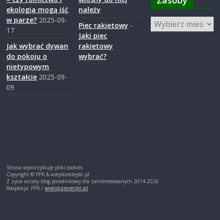
Zasoby
ekologia mogą iść
należy
w parze?
2025-09-
Zasoby
Piec rakietowy
-
17
Jaki piec
Jak wybrać dywan
rakietowy
do pokoju o
wybrać?
nietypowym
kształcie
2025-09-
09
Strona wykorzystuje pliki cookies
Copyright © PPK & wiejskomiejski.pl
Z zycia wziety blog poradnikowy dla zainteresowanych 2014-2026
Adaptacja: PPK /
wiejskomiejski.pl