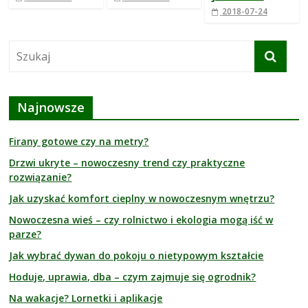
2018-07-24
Najnowsze
Firany gotowe czy na metry?
Drzwi ukryte – nowoczesny trend czy praktyczne
rozwiązanie?
Jak uzyskać komfort cieplny w nowoczesnym wnętrzu?
Nowoczesna wieś – czy rolnictwo i ekologia mogą iść w
parze?
Jak wybrać dywan do pokoju o nietypowym kształcie
Hoduje, uprawia, dba – czym zajmuje się ogrodnik?
Na wakacje? Lornetki i aplikacje