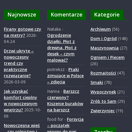
Najnowsze
Komentarze
Kategorie
Firany gotowe czy
Natalia
-
Archiwum
(56)
na metry?
2026-
Ogrodzenie
Dom i Ogród
(148)
04-24
działki. Płot z
drewna. Płot z
Maszynownia
(27)
Drzwi ukryte –
desek – czym
nowoczesny
Ogniem i Piecem
malować?
trend czy
(26)
praktyczne
piotrekzz
-
Ptaki
Rozmaitości
(47)
rozwiązanie?
zimujące w Polsce
2026-03-09
– zdjęcia
Smaki
(78)
Jak uzyskać
Hanna
-
Barszcz
Wypoczynek
(21)
komfort cieplny
czerwony?
Zrób to Sam
(29)
w nowoczesnym
Kiszenie buraków
wnętrzu?
2025-10-
na barszcz
Zwierzyniec
(19)
06
food for
-
Forsycja
Nowoczesna wieś
– początek
– czy rolnictwo i
wiosny do niej