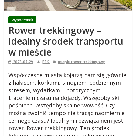
i
e
Wypoczynek
Rower trekkingowy –
j
idealny środek transportu
s
w mieście
2023-07-29
PPK
miejski rower trekkingowy
k
Współczesne miasta kojarzą nam się głównie
i
z hałasem, korkami, smogiem, codziennym
stresem, wydatkami i notorycznym
,
traceniem czasu na dojazdy. Wszędobylski
pośpiech. Wszędobylska nerwowość. Czy
można zwolnić tempo nie tracąc nadmiernie
b
cennego czasu? Idealnym rozwiązaniem jest
rower. Rower trekkingowy. Ten środek
l
lokomocji zapewni nam nie tylko wygodę i