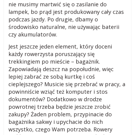
nie musimy martwić się o zasilanie do
a
lampek, bo prąd jest produkowany cały czas
d
podczas jazdy. Po drugie, dbamy o
n
środowisko naturalne, nie używając baterii
y
czy akumulatorów.
,
p
Jest jeszcze jeden element, który doceni
r
każdy rowerzysta poruszający się
z
trekkingiem po mieście – bagażnik.
e
Zapowiadają deszcz na popołudnie, więc
p
lepiej zabrać ze sobą kurtkę i coś
i
cieplejszego? Musicie się przebrać w pracy, a
s
powinniście wziąć też komputer i stos
y
dokumentów? Dodatkowo w drodze
,
powrotnej trzeba będzie jeszcze zrobić
o
p
zakupy? Żaden problem, przypinacie do
i
bagażnika sakwy i upychacie do nich
n
wszystko, czego Wam potrzeba. Rowery