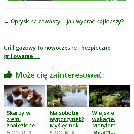
←
Oprysk na chwasty – jak wybrać najlepszy?
Grill gazowy to nowoczesne i bezpieczne
grillowanie
→
Może cię zainteresować:
Skarby w
Na sobotni
Wiejskie
ziemi
wypoczynek?
wakacje.
znalezione
Myślęcinek
Motylem
jestem…
2024-05-13
2020-10-18