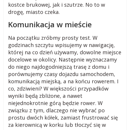
kostce brukowej, jak i szutrze. No to w
i
drogę, miasto czeka.
Komunikacja w mieście
,
Na początku zróbmy prosty test. W
b
godzinach szczytu wpisujemy w nawigację,
której na co dzień używamy, dowolne miejsce
l
docelowe w okolicy. Następnie wyznaczamy
do niego najdogodniejszą trasę z domu i
o
porównujemy czasy dojazdu samochodem,
komunikacją miejską, a na końcu rowerem. I
g
co, zdziwieni? W większości przypadków
wyniki będą zbliżone, a nawet
niejednokrotnie górą będzie rower. W
c
związku z tym, dlaczego nie wybrać po
prostu dwóch kółek, zamiast frustrować się
z
za kierownicą w korku lub tłoczyć się w