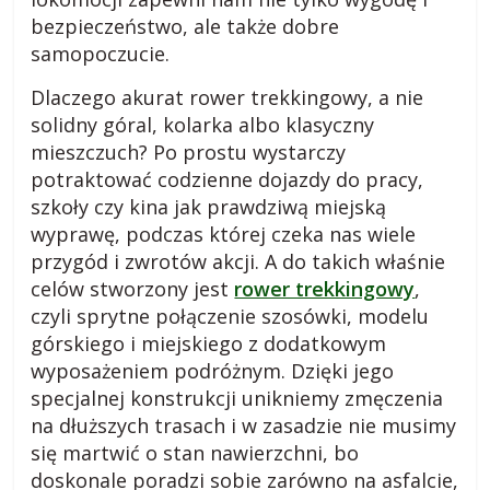
bezpieczeństwo, ale także dobre
o
samopoczucie.
Dlaczego akurat rower trekkingowy, a nie
g
solidny góral, kolarka albo klasyczny
mieszczuch? Po prostu wystarczy
m
potraktować codzienne dojazdy do pracy,
szkoły czy kina jak prawdziwą miejską
i
wyprawę, podczas której czeka nas wiele
przygód i zwrotów akcji. A do takich właśnie
e
celów stworzony jest
rower trekkingowy
,
czyli sprytne połączenie szosówki, modelu
j
górskiego i miejskiego z dodatkowym
wyposażeniem podróżnym. Dzięki jego
specjalnej konstrukcji unikniemy zmęczenia
s
na dłuższych trasach i w zasadzie nie musimy
się martwić o stan nawierzchni, bo
k
doskonale poradzi sobie zarówno na asfalcie,