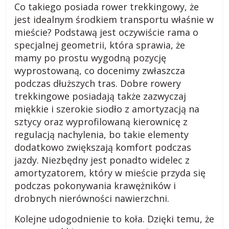
s
Co takiego posiada rower trekkingowy, że
jest idealnym środkiem transportu właśnie w
mieście? Podstawą jest oczywiście rama o
k
specjalnej geometrii, która sprawia, że
mamy po prostu wygodną pozycję
i
wyprostowaną, co docenimy zwłaszcza
podczas dłuższych tras. Dobre rowery
.
trekkingowe posiadają także zazwyczaj
miękkie i szerokie siodło z amortyzacją na
w
sztycy oraz wyprofilowaną kierownicę z
regulacją nachylenia, bo takie elementy
i
dodatkowo zwiększają komfort podczas
jazdy. Niezbędny jest ponadto widelec z
amortyzatorem, który w mieście przyda się
e
podczas pokonywania krawężników i
drobnych nierówności nawierzchni.
j
Kolejne udogodnienie to koła. Dzięki temu, że