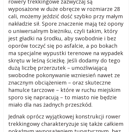
s
rowery trekkingowe zazwyczaj są
wyposażone w duże obręcze w rozmiarze 28
cali, możemy jeździć dość szybko przy małym
k
nakładzie sił. Spore znaczenie mają też opony
o uniwersalnym bieżniku, czyli takim, który
o
jest gładki na środku, aby swobodnie i bez
oporów toczyć się po asfalcie, a po bokach
m
ma specjalne wypustki terenowe na wypadek
skrętu w leśną ścieżkę. Jeśli dodamy do tego
i
dużą liczbę przerzutek – umożliwiającą
swobodne pokonywanie wzniesień nawet ze
e
znacznym obciążeniem – oraz skuteczne
hamulce tarczowe – które w ruchu miejskim
sporo się napracują – to miasto nie będzie
j
miało dla nas żadnych przeszkód.
s
Jednak oprócz wyjątkowej konstrukcji rower
trekkingowy charakteryzuje się także całkiem
pokaźnym wyposażeniem turystycznym, bez