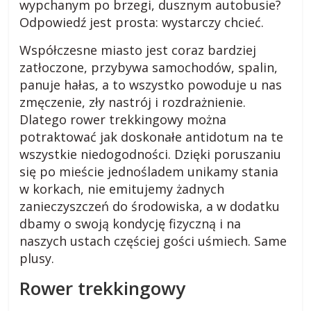
wypchanym po brzegi, dusznym autobusie?
a
Odpowiedź jest prosta: wystarczy chcieć.
Współczesne miasto jest coraz bardziej
r
zatłoczone, przybywa samochodów, spalin,
panuje hałas, a to wszystko powoduje u nas
o
zmęczenie, zły nastrój i rozdrażnienie.
Dlatego rower trekkingowy można
d
potraktować jak doskonałe antidotum na te
wszystkie niedogodności. Dzięki poruszaniu
z
się po mieście jednośladem unikamy stania
w korkach, nie emitujemy żadnych
i
zanieczyszczeń do środowiska, a w dodatku
dbamy o swoją kondycję fizyczną i na
naszych ustach częściej gości uśmiech. Same
e
plusy.
j
Rower trekkingowy