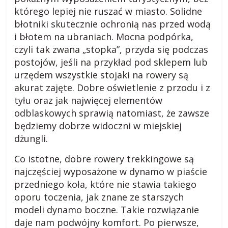
k
którego lepiej nie ruszać w miasto. Solidne
błotniki skutecznie ochronią nas przed wodą
i
i błotem na ubraniach. Mocna podpórka,
czyli tak zwana „stopka”, przyda się podczas
.
postojów, jeśli na przykład pod sklepem lub
urzędem wszystkie stojaki na rowery są
p
akurat zajęte. Dobre oświetlenie z przodu i z
tyłu oraz jak najwięcej elementów
l
odblaskowych sprawią natomiast, że zawsze
będziemy dobrze widoczni w miejskiej
dżungli.
R
a
Co istotne, dobre rowery trekkingowe są
d
najczęściej wyposażone w dynamo w piaście
y
przedniego koła, które nie stawia takiego
,
oporu toczenia, jak znane ze starszych
p
modeli dynamo boczne. Takie rozwiązanie
o
daje nam podwójny komfort. Po pierwsze,
r