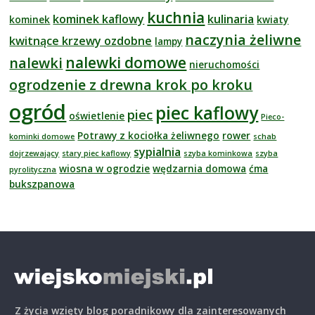
kuchnia
kominek kaflowy
kulinaria
kominek
kwiaty
naczynia żeliwne
kwitnące krzewy ozdobne
lampy
nalewki domowe
nalewki
nieruchomości
ogrodzenie z drewna krok po kroku
ogród
piec kaflowy
piec
oświetlenie
Pieco-
Potrawy z kociołka żeliwnego
rower
kominki domowe
schab
sypialnia
dojrzewający
stary piec kaflowy
szyba kominkowa
szyba
wiosna w ogrodzie
wędzarnia domowa
ćma
pyrolityczna
bukszpanowa
Z życia wzięty blog poradnikowy dla zainteresowanych